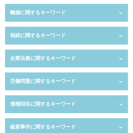
離婚に関するキーワード
熟年 離婚
相続に関するキーワード
dv 夫 離婚
調停 費用
婚姻費用分担請求 弁護士 費用
相続放棄 借金
企業法務に関するキーワード
養育費 相場
成年後見 とは
養育費 決め方
限定承認 デメリット
離婚 弁護士 費用
家庭裁判所 成年後見人
株式交換 適格要件
労働問題に関するキーワード
離婚協議書 公正証書
限定 承認
管理監督者
離婚 種類
相続人 範囲
セクハラ 訴えるには
不倫 親権
相続放棄 費用
m&a とは
パワハラ 証拠集め
債権回収に関するキーワード
離婚後 手続き
任意後見 とは
パワハラ 対策
労働審判 申立書
dv 離婚 慰謝料
相続 順位
吸収合併 手続き
労働 訴訟
離婚 親権 手続き
遺言書 開封
自己都合 退職
労働 契約書
少額訴訟 流れ
破産事件に関するキーワード
スピード 離婚
成年後見人 なれる人
企業 法務
労働 紛争
債権 回収 とは