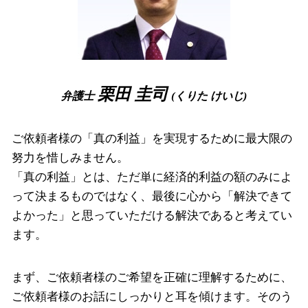
破産 流れ
破産事件 尼崎市 弁護士
裁量 免責
相続 豊中市 弁護士
自己破産 免責 不許可
離婚 奈良県 弁護士
相続 大阪府 相談
相続 尼崎市 相談
栗田 圭司
弁護士
(くりた けいじ)
破産事件 大阪府 弁護士
ご依頼者様の「真の利益」を実現するために最大限の
努力を惜しみません。
「真の利益」とは、ただ単に経済的利益の額のみによ
って決まるものではなく、最後に心から「解決できて
よかった」と思っていただける解決であると考えてい
ます。
まず、ご依頼者様のご希望を正確に理解するために、
ご依頼者様のお話にしっかりと耳を傾けます。そのう