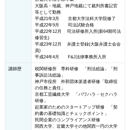
大阪高・地裁、神戸地裁にて裁判所書記官
等として勤務
平成21年3月 京都大学法科大学院修了
平成22年9月 司法試験合格
平成22年12月 司法研修所入所(新64期司法
修習生)
平成23年12月 弁護士登録(大阪弁護士会会
員)
平成24年4月 F&J法律事務所入所
講師歴
税関研修所 専科研修 「刑法総論」「刑
事訴訟法総論」
神戸市役所 外郭団体派遣者研修「取締役
の任務と責任」
京都工芸繊維大学 「パワハラ・セクハラ
研修」
起業家のためのスタートアップ研修 「契
約書の基礎知識とチェックポイント」
民間企業のコンプライアンス研修
関西大学、近畿大学その他関西一円の大学