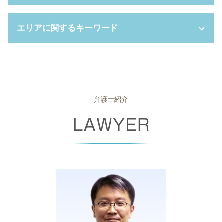
婚姻費用分担請求 相場
連帯保証人 相続
パワハラ 種類
労働審判 費用
債権回収 委託
養育費 離婚後
相続 借金
新設 分割 吸収
長時間 労働問題
債権 譲渡
自己破産 裁判所 調査
不妊 離婚
エリアに関するキーワード
相続財産 調査
会社都合 退職
時間外労働 残業 違い
債権 回収会社
自己破産 受任通知
養育費 いつまで
任意後見 制度
会社分割 手続き
不当 解雇 慰謝料
少額訴訟 デメリット
破産 管財人 弁護士
モラハラ 離婚 慰謝料
遺言書 検認
セクハラ 職場
就業規則 絶対的記載事項
個人再生 期間
ブラックリスト 条件
相続 高槻市 相談
親権争い 父親が勝つ場合
相続 遺贈 違い
不利益変更 就業規則
パワハラ 上司
支払督促 申立書
自己破産 管財事件 期間
労働問題 高槻市 相談
遺産分割協議書 作成
企業 コンプライアンス
退職 強要
支払督促 裁判所
官報 自己破産
破産事件 高槻市 相談
成年 後見人 申立人
株式 交換
労働基準法 労働時間
民事再生 デメリット
破産法
債権回収 高槻市 弁護士
弁護士紹介
自筆証書遺言 無効
会社分割 メリット
普通 解雇
強制執行 費用
自己破産 免責 おりなかった
労働問題 尼崎市 弁護士
パワハラ 慰謝料 相場
給料 未払い 請求
債権 債務 違い
自己破産 離婚
離婚 豊中市 相談
ハラスメント 対策
残業代 請求
強制執行 手続き
破産手続廃止
債権回収 堺市 弁護士
パワハラ 基準
パワハラ 訴える
少額 訴訟 弁護士
自己破産 携帯 分割
破産事件 堺市 弁護士
労働 審判 流れ
消滅時効 期間
自己 破産 賃貸
債権回収 豊中市 相談
解雇 手当
債権 消滅時効
破産 手続き 流れ
離婚 堺市 相談
解雇 予告
強制執行 流れ
自己破産 予納金
労働問題 大阪市 弁護士
少額訴訟 強制執行
自己破産 申し立て後
債権回収 大阪府 弁護士
債権回収 方法
自己破産 携帯 契約
企業法務 大阪府 相談
消滅時効
自己破産 携帯契約
債権回収 高槻市 相談