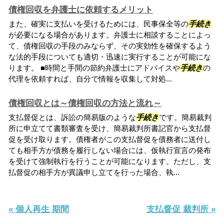
債権回収を弁護士に依頼するメリット
また、確実に支払いを受けるためには、民事保全等の
手続き
が必要になる場合があります。弁護士に相談することによっ
て、債権回収の手段のみならず、その実効性を確保するよう
な法的手段についても適切・迅速に実行することが可能にな
ります。 ■時間と手間の節約弁護士にアドバイスや
手続き
の
代理を依頼すれば、自分で情報を収集して対処...
債権回収とは～債権回収の方法と流れ～
支払督促とは、訴訟の簡易版のような
手続き
です。簡易裁判
所に申立てて書類審査を受け、簡易裁判所書記官から支払督
促を受け取ります。債権者がこの支払督促を債務者に送付し
ても相手方が債務を履行しない場合には、仮執行宣言の発布
を受けて強制執行を行うことが可能になります。ただし、支
払督促の相手方が異議申し立てを行った場合、執...
« 個人再生 期間
支払督促 裁判所 »