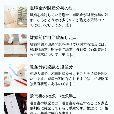
退職金が財産分与の対...
離婚を検討している場合、退職金が財産分与の対
象になるかどうかは多くの方が抱える疑問の1つ
ではないでしょうか。退 […]
離婚前に自己破産した...
離婚問題と破産問題を併せて検討する場合には、
慰謝料請求、財産分与請求、養育費（婚姻費用）
分担請求について、主に […]
遺産分割協議と遺産分...
相続人間で、相続財産を分けることを遺産分割と
いいます。遺産分割がなされるまでは、相続財産
は共有状態にあるのです […]
遺言書の検認｜検認手...
遺言書の検認とは、遺言書が存在することを家庭
裁判所に確認してもらう手続です。検認とは、相
続人が勝手に内容を書き […]