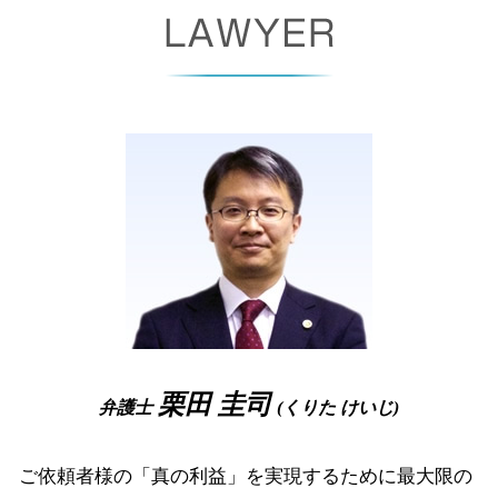
パワハラ 慰謝料 相場
労働審判 解決金 相場
少額訴訟 デメリット
破産手続廃止
離婚 大阪市 相談
秘密保持 契約書
労働審判 流れ
債権回収 委託
自己破産 書類
債権回収 奈良県 相談
戦略 法務
長時間 労働問題
個人再生 期間
自己破産 免責期間
企業法務 堺市 弁護士
不当 解雇
強制執行 流れ
裁量 免責
相続 大阪府 相談
労働契約法 違反
支払督促 流れ
破産 管財人 弁護士
債権回収 堺市 弁護士
パワハラ 証拠
差し押さえ 手続き
自己破産 免責 不許可
債権回収 大阪府 弁護士
少額訴訟 流れ
破産 流れ
労働問題 堺市 相談
債権 回収 とは
自己破産 予納金
破産事件 大阪市 相談
少額訴訟 手続き
少額 管財
離婚 大阪市 弁護士
破産手続廃止決定
債権回収 尼崎市 弁護士
破産 管財人 報酬
企業法務 高槻市 弁護士
自己破産 車
相続 高槻市 弁護士
企業法務 大阪府 相談
債権回収 尼崎市 相談
栗田 圭司
弁護士
(くりた けいじ)
相続 大阪市 相談
ご依頼者様の「真の利益」を実現するために最大限の