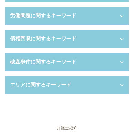
円満 離婚
相続財産 寄付
親権 争い
代襲相続 トラブル
訴訟 手続き
労働問題に関するキーワード
dv 離婚 慰謝料
相続放棄 費用
セクハラ 基準
養育費 減額
成年後見 弁護士
事業譲渡 契約書
審判 離婚
相続人 範囲
事業譲渡 契約
退職 強要
債権回収に関するキーワード
離婚 調停 親権
成年後見制度 手続き
不利益変更 就業規則
パワハラ 証拠 ない
夫婦 別居
未成年 後見人 とは
コンプライアンス 対策
給料未払い 法律
妻 モラハラ
相続 種類
吸収合併 メリット
労働 契約書
民事再生 条件
破産事件に関するキーワード
dv 夫 離婚
代理権 とは
ハラスメント 対策
整理 解雇
消滅時効
離婚 種類
遺留分侵害額請求 時効
新設 分割 吸収
不当解雇 弁護士
債権 差押 通知書
ギャンブル依存症 離婚
遺言書 検認
弁護士 顧問料
会社都合退職 とは
支払督促 裁判所
破産 申し立て
不倫 親権
エリアに関するキーワード
代襲相続 遺留分
管理監督者
労働 訴訟
支払督促 申立書
自己破産 受任通知
親権争い 父親が勝つ場合
法定後見 制度
吸収合併 手続き
サービス残業 とは
民事再生 デメリット
自己破産 携帯 分割
家裁 調停
相続 遺贈 違い
パワハラ 証拠
パワハラ 上司
債権 債務 違い
自己破産 免責 おりなかった
企業法務 堺市 相談
離婚 性格の不一致
任意後見 費用
会社分割 手続き
時間外労働 手当
少額訴訟 強制執行
弁護士 破産
破産事件 尼崎市 弁護士
被後見人 とは
パワハラ 種類
不当 解雇 相談
少額訴訟 費用
破産 手続き 流れ
企業法務 大阪府 弁護士
相続 借金
m&a とは
時間外労働 残業 違い
債権回収 方法
自己破産 管財事件 期間
破産事件 大阪府 弁護士
弁護士紹介
公正証書遺言 必要書類
コンプライアンス 遵守
解雇 予告
強制執行 費用
自己破産 差し押さえ
労働問題 尼崎市 相談