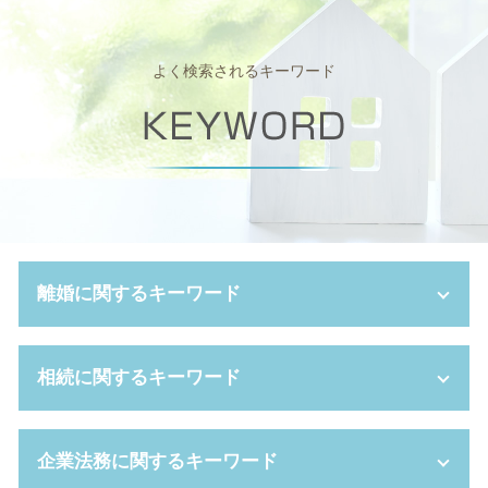
よく検索されるキーワード
離婚に関するキーワード
離婚 協議書 書き方
相続に関するキーワード
離婚 証人
養育費 相場
離婚 手続き流れ
自筆証書遺言 無効
企業法務に関するキーワード
養育費 離婚後
限定承認 手続き