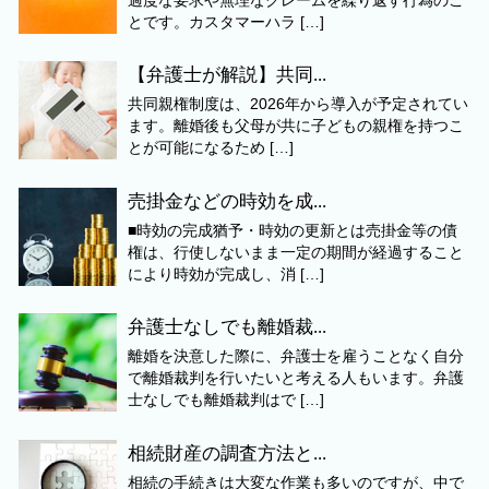
過度な要求や無理なクレームを繰り返す行為のこ
とです。カスタマーハラ […]
【弁護士が解説】共同...
共同親権制度は、2026年から導入が予定されてい
ます。離婚後も父母が共に子どもの親権を持つこ
とが可能になるため […]
売掛金などの時効を成...
■時効の完成猶予・時効の更新とは売掛金等の債
権は、行使しないまま一定の期間が経過すること
により時効が完成し、消 […]
弁護士なしでも離婚裁...
離婚を決意した際に、弁護士を雇うことなく自分
で離婚裁判を行いたいと考える人もいます。弁護
士なしでも離婚裁判はで […]
相続財産の調査方法と...
相続の手続きは大変な作業も多いのですが、中で