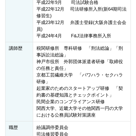
平成22年9月 司法試験合格
平成22年12月 司法研修所入所(新64期司法
修習生)
平成23年12月 弁護士登録(大阪弁護士会会
員)
平成24年4月 F&J法律事務所入所
講師歴
税関研修所 専科研修 「刑法総論」「刑
事訴訟法総論」
神戸市役所 外郭団体派遣者研修「取締役
の任務と責任」
京都工芸繊維大学 「パワハラ・セクハラ
研修」
起業家のためのスタートアップ研修 「契
約書の基礎知識とチェックポイント」
民間企業のコンプライアンス研修
関西大学、近畿大学その他関西一円の大学
における公務員試験対策講座
職歴
紛議調停委員会
司法修習委員会