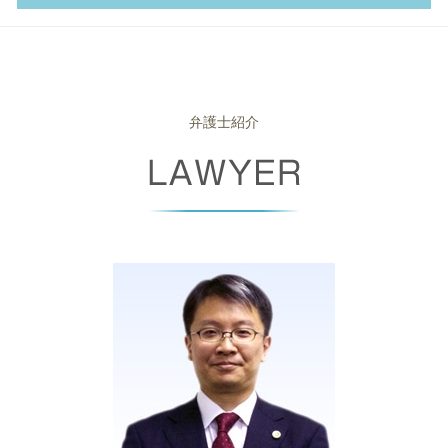
妻 モラハラ
相続財産 寄付
株式 交換
就業 規則
差し押さえ 手続き
自己破産 携帯 契約
離婚 拒否
代襲相続 とは
コンプライアンス 対策
就業規則 法律
債権 回収会社
官報 自己破産
離婚 奈良県 相談
離婚協議書 公正証書
相続人 兄弟のみ
リーガルチェック
雇い止め とは
債権 回収 とは
自己破産 書類
離婚 尼崎市 相談
相続人 調査 費用
会社都合 退職
パワハラ 上司
民事再生 条件
破産管財人 とは
労働問題 大阪府 相談
成年後見人 なれる人
会社 分割
労働基準法 労働時間
債権 差押 通知書
自己破産 免責 不許可
労働問題 豊中市 弁護士
弁護士紹介
相続放棄 手続き
紛争解決 方法
不当解雇 弁護士
少額訴訟 強制執行
自己破産 裁判所 調査
債権回収 尼崎市 相談
セクハラ 基準
残業代 未払い 時効
少額訴訟 流れ
住宅ローン 破産
企業法務 尼崎市 弁護士
会社分割 手続き
解雇 予告
債権回収 委託
破産手続廃止
離婚 堺市 弁護士
パワハラ 法律
不当 解雇 相談
消滅時効
自己破産 保証人
相続 奈良県 弁護士
就業規則 絶対的記載事項
支払督促 費用
破産手続廃止決定
企業法務 豊中市 弁護士
パワハラ 証拠
債権 譲渡
破産 倒産 違い
相続 高槻市 相談
懲戒 解雇
少額訴訟 手続き
自己破産 車
破産事件 豊中市 相談
債権 消滅時効
自己破産後 クレジットカード
破産事件 高槻市 相談
民事再生 手続き
自己破産 申し立て後
相続 高槻市 弁護士
少額 訴訟 弁護士
自己破産 免責期間
相続 豊中市 相談
ブラックリスト 条件
企業法務 大阪府 弁護士
破産管財人 面談
離婚 堺市 相談
自己破産 差し押さえ
離婚 尼崎市 弁護士