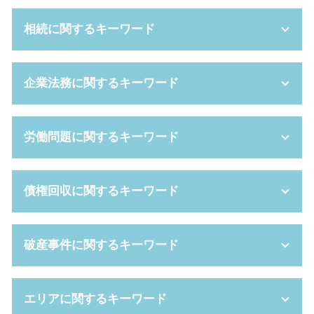
親権者 変更
相続に関するキーワード
離婚 調停 親権
養育費 相場
婚姻費用分担請求 相場
相続 順位
企業法務に関するキーワード
不妊 離婚
任意後見 制度
離婚調停 不成立
成年後見人 裁判所
扶養的財産分与
相続 借金
セクハラ 対策
労働問題に関するキーワード
離婚後 手続き
任意後見 とは
パワハラ 慰謝料 相場
養育費 公正証書
公正証書遺言 費用
顧問 契約書
スピード 離婚
遺言書 開封
ハラスメント 対策
解雇 種類
債権回収に関するキーワード
離婚 性格の不一致
連帯保証人 相続
株式交換 仕訳
労働 審判 流れ
養育費 いつまで
成年後見制度 費用
株式交換 適格要件
退職 強要
養育費 離婚後
遺産分割協議書 作成
吸収合併 メリット
時間外 上限規制
消滅時効 期間
破産事件に関するキーワード
離婚 証人
みなし 相続 財産
コンプライアンス 種類
労働 訴訟
債権 債務 違い
不貞行為 とは
法定後見 制度
新設分割 計画書
自己都合退職 とは
支払督促 申立書
離婚 手続き流れ
任意後見制度 デメリット
企業 コンプライアンス
給料 未払い 請求
支払督促 裁判所
破産 申し立て
親権 争い
エリアに関するキーワード
限定承認 デメリット
戦略 法務
時間外労働 残業 違い
民事再生 デメリット
少額 管財