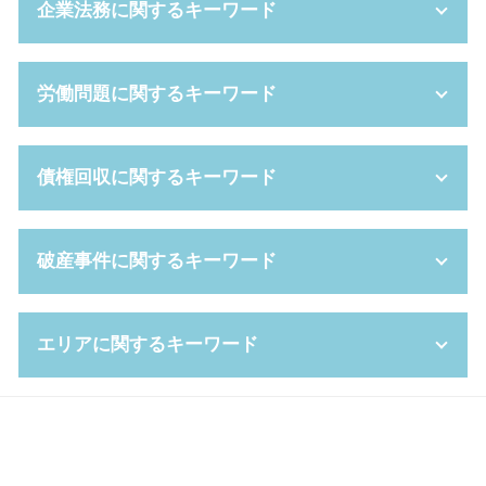
企業法務に関するキーワード
養育費 公正証書
任意後見 費用
財産分与 とは
自筆証書遺言 無効
熟年 離婚
遺言 執行者
弁護士 顧問料
労働問題に関するキーワード
離婚後 手続き
法定代理人 とは
簡易 株式交換
家裁 調停
代襲相続 トラブル
パワハラ 基準
退職金 財産分与
限定承認 わかりやすく
企業 コンプライアンス
不当 解雇
債権回収に関するキーワード
親権 母親 負ける
成年後見人 なれる人
予防 法務
不当 解雇 相談
養育費 平均
代襲相続 とは
会社都合 退職
残業代 未払い 時効
円満 離婚
相続 種類
契約 不履行
労働 紛争
民事再生 条件
破産事件に関するキーワード
離婚 手続き流れ
遺言 弁護士
吸収合併 メリット
解雇 予告
少額 訴訟 弁護士
離婚協議書 公正証書
相続 順位
吸収合併 手続き
労働 審判 費用
債権 回収 とは
離婚 親権 手続き
相続手続き 期限
m&a とは
就業 規則 違反
消滅時効
破産手続廃止決定
調停 費用
エリアに関するキーワード
連帯保証人 相続
企業 法務部
労働審判 申立書
債権 消滅時効
自己破産 裁判所 調査
離婚裁判 弁護士なし
限定 承認
会社都合退職 パワハラ
パワハラ 証拠集め
支払督促 裁判所
自己破産 携帯契約
養育費 相場
相続放棄 空き家
新設分割 手続き
懲戒 解雇
強制執行 費用
自己破産 申し立て後
債権回収 大阪市 弁護士
婚姻費用分担請求 弁護士 費用
公正証書遺言 必要書類
セクハラ 対策
労働審判 費用
少額訴訟 費用
ブラックリスト 条件
破産事件 堺市 弁護士
遺産分割協議書 作成
不利益変更 就業規則
不当解雇 弁護士
債権 債務 違い
自己破産 予納金
債権回収 豊中市 相談
代襲相続 遺留分
管理監督者
残業代 請求