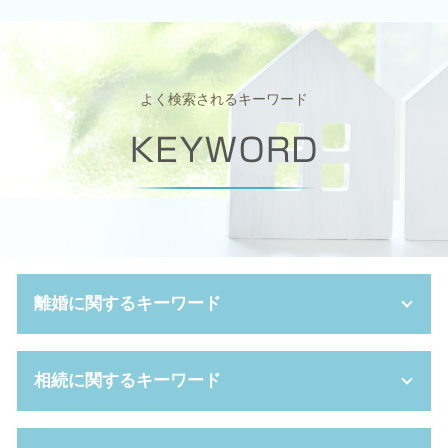
よく検索されるキーワード
離婚に関するキーワード
養育費 強制執行
相続に関するキーワード
離婚 性格の不一致
離婚 証人
養育費 離婚後
限定承認 手続き