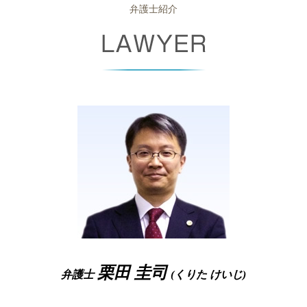
強制執行 流れ
破産 倒産 違い
企業法務 大阪市 相談
弁護士紹介
相続財産 寄付
セクハラ 訴えるには
会社都合退職 とは
強制執行 手続き
破産 管財人 報酬
破産事件 尼崎市 弁護士
紛争解決 方法
団体交渉 とは
債権 譲渡
破産 流れ
相続 大阪府 相談
コンプライアンス 種類
労働 契約書
民事再生 デメリット
少額 管財
労働問題 大阪市 弁護士
事業譲渡 契約書
労働 訴訟
支払督促 オンライン
自己破産 車
労働問題 堺市 弁護士
就業規則 絶対的記載事項
差し押さえ 手続き
自己破産 免責 おりなかった
離婚 高槻市 相談
時間外労働 残業 違い
少額訴訟 強制執行
破産 手続 開始 通知書
離婚 大阪市 相談
時間外 上限規制
支払督促 費用
破産 管財人 弁護士
離婚 豊中市 弁護士
個人再生 期間
破産管財人 とは
相続 大阪府 弁護士
少額訴訟 流れ
自己破産 免責期間
労働問題 尼崎市 弁護士
少額訴訟 手続き
自己破産後 クレジットカード
債権回収 奈良県 相談
自己破産 携帯 契約
相続 尼崎市 弁護士
自己 破産 賃貸
企業法務 豊中市 相談
自己破産 離婚
債権回収 堺市 弁護士
離婚 高槻市 弁護士
労働問題 高槻市 相談
栗田 圭司
弁護士
(くりた けいじ)
離婚 大阪市 弁護士