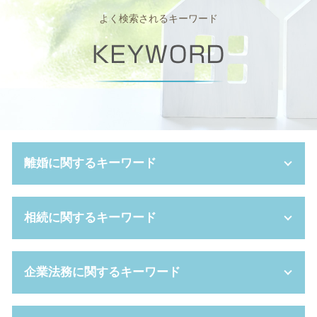
よく検索されるキーワード
離婚に関するキーワード
親権 争い
相続に関するキーワード
離婚 慰謝料
dv 夫 離婚
養育費 未払い
遺言書 開封
企業法務に関するキーワード
財産分与 対象
任意後見 費用
離婚 手続き流れ
遺産分割協議書 作成
不妊 離婚
相続 種類
株式交換 比率