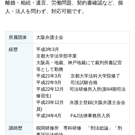
離婚・相続・遺言、労働問題、契約書確認など、個
人・法人を問わず、対応可能です。
所属団体
大阪弁護士会
経歴
平成3年3月
京都大学法学部卒業
大阪高・地裁、神戸地裁にて裁判所書記官
等として勤務
平成21年3月 京都大学法科大学院修了
平成22年9月 司法試験合格
平成22年12月 司法研修所入所(新64期司法
修習生)
平成23年12月 弁護士登録(大阪弁護士会会
員)
平成24年4月 F&J法律事務所入所
講師歴
税関研修所 専科研修 「刑法総論」「刑
事訴訟法総論」