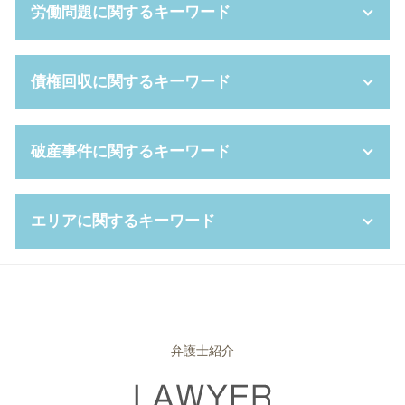
労働問題に関するキーワード
養育費 強制執行
公正証書遺言 必要書類
事業譲渡 契約書
調停 費用
相続財産 管理人
新設分割 手続き
妻 モラハラ
成年後見制度 費用
コンプライアンス 種類
労働基準法 労働時間
債権回収に関するキーワード
dv 離婚 慰謝料
任意後見人 デメリット
コンプライアンス 対策
残業代 請求
離婚 種類
みなし相続財産 とは
吸収合併 手続き
時間外労働 手当
養育費 平均
成年後見 弁護士
問題社員 追い込む
労働 審判 費用
差し押さえ 手続き
破産事件に関するキーワード
養育費 調停
相続財産 寄付
カスタマーハラスメント 対応
パワハラ 訴える
支払督促 オンライン
親権 監護権
相続放棄 空き家
自己都合 退職
労働審判 解決金 相場
債権 消滅時効
家裁 調停
連帯保証人 相続
株式交換 株式移転
就業 規則 違反
少額訴訟 流れ
自己 破産 賃貸
離婚後 手続き
エリアに関するキーワード
成年後見人 なれる人
上司 セクハラ
長時間 労働問題
個人再生 期間
住宅ローン 破産
離婚裁判 費用 誰が払う
成年後見 とは
契約 不履行
パワハラ 上司
債権 債務 違い
少額 管財
養育費 いつまで
相続財産 とは
セクハラ 訴訟
労働審判 費用
債権 回収会社
ブラックリスト 条件
企業法務 尼崎市 弁護士
扶養的財産分与
遺言書 検認
セクハラ 職場
時間外 上限規制
債権回収 委託
破産 申し立て
企業法務 高槻市 弁護士
単純 承認
セクハラ 問題
雇い止め とは
強制執行 流れ
自己破産 申し立て後
労働問題 大阪市 相談
公正証書遺言 費用
代理人 弁護士
パワハラ 証拠
債権 差押 通知書
自己破産 管財事件
離婚 大阪市 相談
弁護士紹介
代襲相続 遺留分
株式交換 仕訳
自己都合退職 とは
少額訴訟 強制執行
自己破産 携帯 分割
労働問題 高槻市 相談
パワー ハラスメント
労働 紛争
少額訴訟 デメリット
自己破産後 クレジットカード
企業法務 高槻市 相談
会社分割 メリット