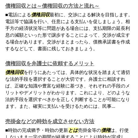
債権回収とは～債権回収の方法と流れ～
■電話による
債権
回収
最初に、交渉による解決を目指します。
電話等で協議を行い、任意による支払いを促しましょう。相
手方の経済状況等に問題がある場合には、支払期限の延長利
息の減額といった形で譲歩することによって、交渉が成立す
る場合があります。交渉がまとまったら、債務承諾書を作成
するなどして、書面に残しておきましょう。
債権回収を弁護士に依頼するメリット
債権
回収
を行うにあたっては、具体的な状況を踏まえて適切
な法的手段を選択することが大切です。弁護士に相談すれ
ば、正確な知識や豊富な経験に基づき、それぞれの手段のメ
リットやデメリットがわかります。これにより、どのような
法的手段を選択すべきかを正しく判断することが可能になり
ます。また、確実に支払いを受けるためには、民事...
売掛金などの時効を成立させない方法
■時効の完成猶予・時効の更新
とは
売掛金等の
債権
は、行使
しないまま一定の期間が経過することにより時効が完成し、