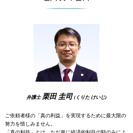
整理 解雇
支払督促 裁判所
破産管財人 とは
労働問題 高槻市 弁護士
顧問 契約書
パワハラ 証拠 ない
少額 訴訟 弁護士
破産 流れ
企業法務 奈良県 相談
パワハラ 証拠集め
支払督促 流れ
破産管財人 面談
相続 大阪市 相談
労働 審判 流れ
債権回収 方法
自己破産 携帯 契約
債権回収 尼崎市 弁護士
退職 強要
民事再生 手続き
破産 手続 開始 通知書
債権回収 高槻市 相談
消滅時効
破産法
破産事件 奈良県 相談
少額訴訟 費用
破産 管財人 弁護士
企業法務 堺市 弁護士
民事再生 デメリット
自己破産 携帯契約
破産事件 大阪市 相談
弁護士 破産
労働問題 尼崎市 相談
自己 破産 手続 期間
離婚 大阪府 相談
免責不許可事由
企業法務 大阪府 弁護士
債権回収 大阪府 弁護士
債権回収 豊中市 相談
栗田 圭司
弁護士
(くりた けいじ)
破産事件 高槻市 相談
ご依頼者様の「真の利益」を実現するために最大限の
努力を惜しみません。
「真の利益」とは、ただ単に経済的利益の額のみによ