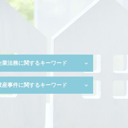
企業法務に関するキーワード
カスタマーハラスメント 対応
破産事件に関するキーワード
訴訟 手続き
吸収合併 手続き
紛争解決 方法
自己破産 管財事件
不利益変更 就業規則
破産管財人 とは
セクハラ 職場
弁護士 破産
セクハラ 訴訟
自己破産 携帯契約