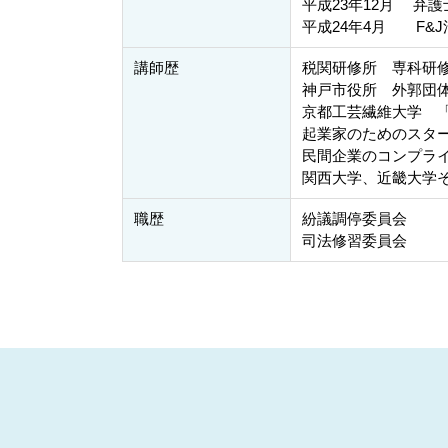
平成23年12月 弁護
平成24年4月 F&
講師歴
税関研修所 専科研
神戸市役所 外郭団
京都工芸繊維大学 
起業家のためのスタ
民間企業のコンプラ
関西大学、近畿大学
職歴
紛議調停委員会
司法修習委員会