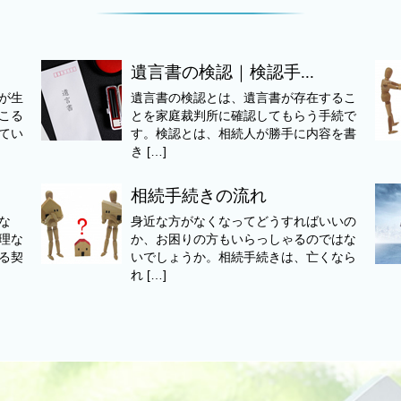
遺言書の検認｜検認手...
が生
遺言書の検認とは、遺言書が存在するこ
こる
とを家庭裁判所に確認してもらう手続で
てい
す。検認とは、相続人が勝手に内容を書
き […]
相続手続きの流れ
な
身近な方がなくなってどうすればいいの
理な
か、お困りの方もいらっしゃるのではな
る契
いでしょうか。相続手続きは、亡くなら
れ […]