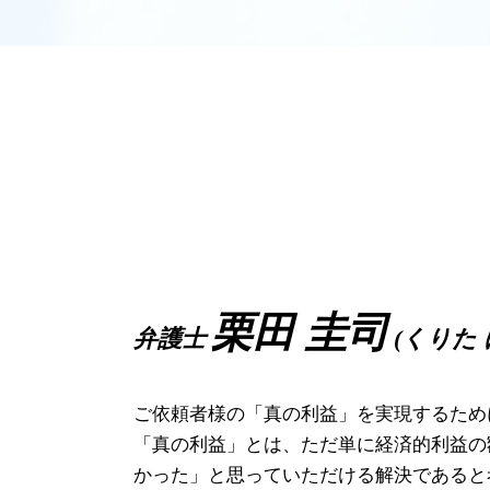
家裁 調停
サービス残業 とは
企業法務 奈良県 弁護士
離婚 種類
労働 契約書
離婚 尼崎市 相談
離婚 拒否
パワハラ 上司
破産事件 大阪府 相談
親権 争い
労働基準監督署 とは
離婚 高槻市 相談
親権 放棄
労働基準法 労働時間
労働問題 尼崎市 相談
財産分与 対象
パワハラ 証拠集め
相続 高槻市 相談
離婚 協議書 書き方
解雇 手当
離婚 尼崎市 弁護士
妻 浮気 離婚
労働審判 流れ
債権回収 大阪市 相談
調停 費用
雇い止め とは
債権回収 堺市 弁護士
離婚調停 申し立て
解雇 予告
破産事件 高槻市 弁護士
財産分与 割合
残業代 請求
労働問題 堺市 相談
養育費 未払い
パワハラ 退職
企業法務 大阪府 相談
栗田 圭司
弁護士
(くりた 
扶養的財産分与
労働 審判 流れ
企業法務 高槻市 弁護士
パワハラ 証拠
相続 豊中市 弁護士
給料未払い 法律
離婚 豊中市 相談
ご依頼者様の「真の利益」を実現するため
不当 解雇
労働問題 高槻市 相談
「真の利益」とは、ただ単に経済的利益の
離婚 奈良県 弁護士
かった」と思っていただける解決であると
労働問題 大阪市 相談