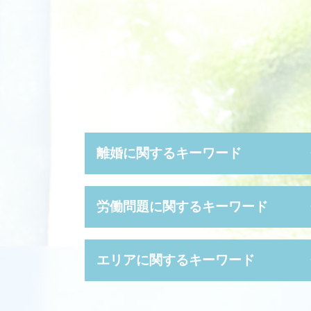
離婚に関するキーワード
養育費 決め方
労働問題に関するキーワード
養育費 いつまで
離婚 調停 親権
財産分与 とは
不当 解雇 相談
エリアに関するキーワード
円満 離婚
就業 規則 違反
離婚 手続き流れ
退職 強要
審判 離婚
長時間 労働問題
債権回収 奈良県 弁護士