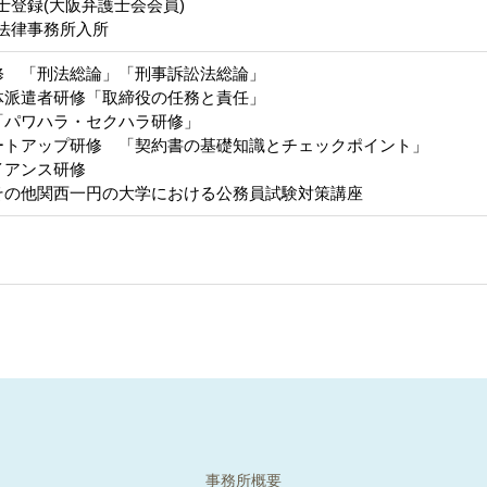
士登録(大阪弁護士会会員)
J法律事務所入所
修 「刑法総論」「刑事訴訟法総論」
体派遣者研修「取締役の任務と責任」
「パワハラ・セクハラ研修」
ートアップ研修 「契約書の基礎知識とチェックポイント」
イアンス研修
その他関西一円の大学における公務員試験対策講座
事務所概要