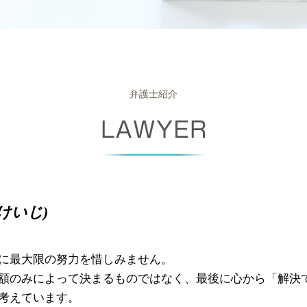
遺産分割協議
債権 回収会社
相続放棄 費用
個人再生 期間
成年 後見人 申立人
債権回収 委託
任意後見 とは
支払督促 流れ
成年後見 弁護士
民事再生 デメリット
相続人 兄弟のみ
少額 訴訟 弁護士
弁護士紹介
相続放棄 手続き
債権 回収 とは
相続財産 調査
支払督促 費用
限定承認 手続き
少額訴訟 流れ
相続財産 寄付
消滅時効
相続人 調査
債権 消滅時効
未成年 後見人 とは
強制執行 費用
けいじ)
遺言 執行者
少額訴訟 強制執行
民事再生 条件
少額訴訟 デメリット
に最大限の努力を惜しみません。
消滅時効 期間
額のみによって決まるものではなく、最後に心から「解決
考えています。