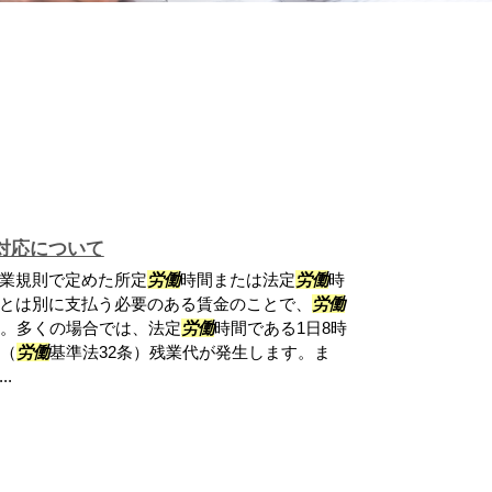
対応について
業規則で定めた所定
労働
時間または法定
労働
時
とは別に支払う必要のある賃金のことで、
労働
す。多くの場合では、法定
労働
時間である1日8時
に（
労働
基準法32条）残業代が発生します。ま
.