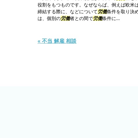
役割をもつものです。なぜならば、例えば欧米
締結する際に、などについて
労働
条件を取り決
は、個別の
労働
者との間で
労働
条件に...
« 不当 解雇 相談