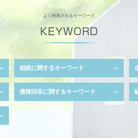
よく検索されるキーワード
相続に関するキーワード
みなし相続財産 とは
債権回収に関するキーワード
相続人 調査 費用
法定代理人 とは
成年後見制度 費用
支払督促 オンライン
任意後見人 手続き
少額訴訟 費用
任意後見 費用
支払督促 申立書
相続 遺贈 違い
支払督促 裁判所