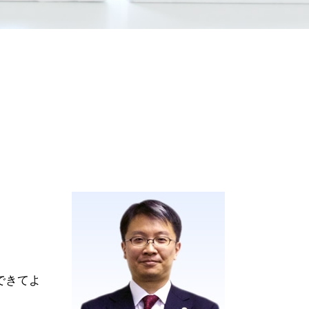
パワハラ 法律
自己破産 復活期間
株式交換 比率
裁量 免責
パワハラ 種類
破産手続廃止決定
顧問 契約書
破産 管財人 報酬
契約 不履行
自己破産 予納金
自己都合 退職
ブラックリスト 条件
パワハラ 慰謝料 相場
自己 破産 賃貸
会社分割 手続き
破産財団
コンプライアンス 対策
免責不許可事由
m&a とは
自己破産 申し立て後
弁護士 顧問料
自己破産 受任通知
株式 交換
破産 倒産 違い
パワハラ 対策
自己破産 保証人
破産 申し立て
破産法
破産管財人 面談
できてよ