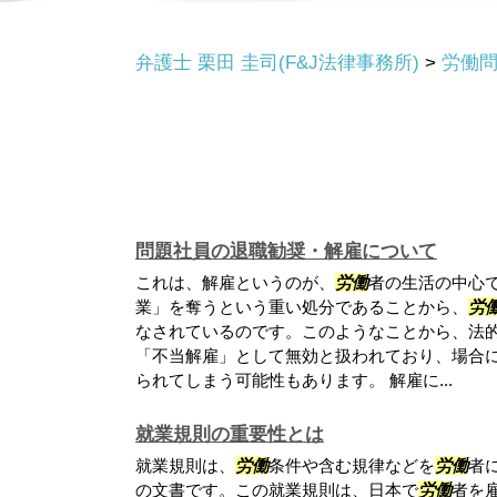
弁護士 栗田 圭司(F&J法律事務所)
>
労働
問題社員の退職勧奨・解雇について
これは、解雇というのが、
労働
者の生活の中心
業」を奪うという重い処分であることから、
労
なされているのです。このようなことから、法
「不当解雇」として無効と扱われており、場合
られてしまう可能性もあります。 解雇に...
就業規則の重要性とは
就業規則は、
労働
条件や含む規律などを
労働
者
の文書です。この就業規則は、日本で
労働
者を