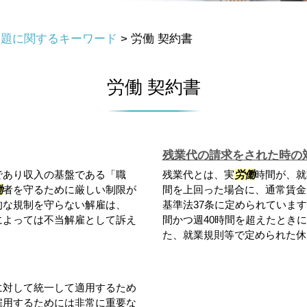
問題に関するキーワード
>
労働 契約書
労働 契約書
残業代の請求をされた時の
であり収入の基盤である「職
残業代とは、実
労働
時間が、就
働
者を守るために厳しい制限が
間を上回った場合に、通常賃金
的な規制を守らない解雇は、
基準法37条に定められていま
によっては不当解雇として訴え
間かつ週40時間を超えたとき
た、就業規則等で定められた休..
に対して統一して適用するため
雇用するためには非常に重要な