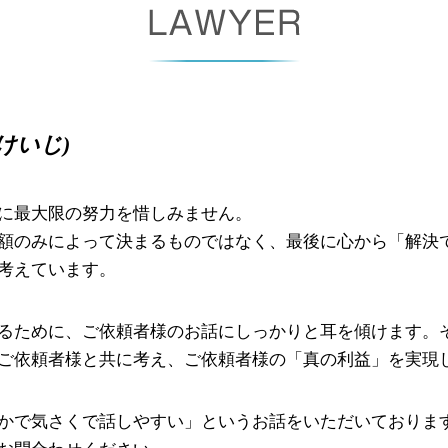
相続放棄 借金
支払督促 裁判所
限定承認 デメリット
支払督促 流れ
成年後見制度 手続き
少額訴訟 流れ
成年後見人 費用
債権回収 委託
成年後見 とは
債権 差押 通知書
けいじ)
限定承認 手続き
民事再生 手続き
少額訴訟 手続き
少額訴訟 強制執行
に最大限の努力を惜しみません。
債権 債務 違い
額のみによって決まるものではなく、最後に心から「解決
考えています。
るために、ご依頼者様のお話にしっかりと耳を傾けます。そ
ご依頼者様と共に考え、ご依頼者様の「真の利益」を実現
かで気さくで話しやすい」というお話をいただいております