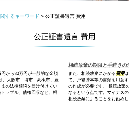
に関するキーワード
>
公正証書遺言 費用
公正証書遺言 費用
相続放棄の期限と手続きの
万円から30万円が一般的な金額
また、相続放棄にかかる
費用
は
）は、大阪市、堺市、高槻市、豊
て、戸籍謄本等の書類を用意す
さまの法律相談を受け付けてい
の作成が必要です。 相続放棄
産トラブル、債権回収など、幅
なるという点です。マイナスの
相続放棄によることをお勧めしま.