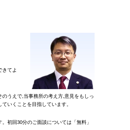
訴訟 手続き
自己破産後 クレジットカード
会社分割 メリット
破産手続廃止決定
セクハラ 訴訟
破産 手続き 流れ
m&a とは
自己破産 申し立て後
コンプライアンス 対策
官報 自己破産
新設分割 計画書
自己破産 携帯 契約
少額 管財
自己破産 携帯 分割
自己破産 差し押さえ
できてよ
のうえで,当事務所の考え方,意見をもしっ
していくことを目指しています。
。初回30分のご面談については「無料」