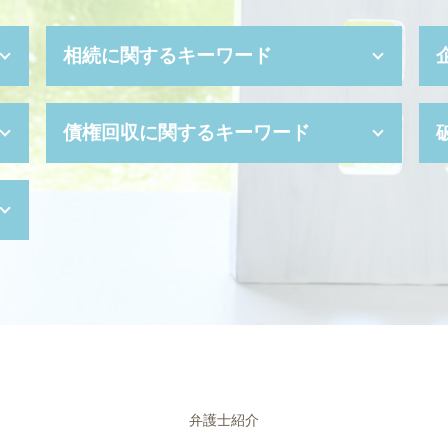
相続に関するキーワード
任意後見制度 デメリット
債権回収に関するキーワード
成年後見制度 費用
自筆証書遺言 無効
遺産分割協議
差し押さえ 手続き
相続 順位
債権 消滅時効
みなし 相続 財産
少額訴訟 費用
連帯保証人 相続
民事再生 デメリット
成年後見人 なれる人
強制執行 手続き
任意後見人 デメリット
債権 回収 とは
代襲相続 遺留分
消滅時効 期間
相続財産 寄付
支払督促 申立書
成年後見人 裁判所
少額訴訟 デメリット
代襲相続 トラブル
少額 訴訟 弁護士
弁護士紹介
代理権 とは
個人再生 期間