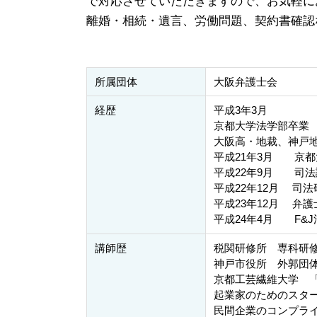
で対応させていただきますので、お気軽に
離婚・相続・遺言、労働問題、契約書確認
所属団体
大阪弁護士会
経歴
平成3年3月
京都大学法学部卒業
大阪高・地裁、神戸
平成21年3月 京
平成22年9月 司法
平成22年12月 司法
平成23年12月 弁護
平成24年4月 F&
講師歴
税関研修所 専科研
神戸市役所 外郭団
京都工芸繊維大学 
起業家のためのスタ
民間企業のコンプラ