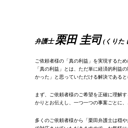
家裁 調停
サービス残業 とは
破産事件 大阪府 弁護士
離婚調停 申し立て
労働 契約
債権回収 堺市 相談
養育費 平均
パワハラ 証拠
相続 豊中市 弁護士
離婚 親権 手続き
会社都合退職 とは
離婚 奈良県 相談
モラハラ 離婚 慰謝料
就業 規則 違反
破産事件 尼崎市 相談
栗田 圭司
弁護士
(くりた 
離婚 慰謝料
懲戒 解雇
労働問題 豊中市 相談
給料 未払い 請求
離婚 豊中市 弁護士
労働審判 流れ
労働問題 高槻市 相談
ご依頼者様の「真の利益」を実現するため
就業 規則
企業法務 高槻市 弁護士
「真の利益」とは、ただ単に経済的利益の
労働問題 尼崎市 相談
かった」と思っていただける解決であると
債権回収 尼崎市 弁護士
労働問題 高槻市 弁護士
まず、ご依頼者様のご希望を正確に理解す
かりとお伝えし、一つ一つの事案ごとに、
多くのご依頼者様から「栗田弁護士は穏や