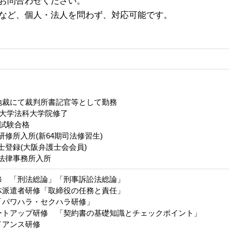
お問合わせください。
など、個人・法人を問わず、対応可能です。
地裁にて裁判所書記官等として勤務
都大学法科大学院修了
試験合格
研修所入所(新64期司法修習生)
士登録(大阪弁護士会会員)
J法律事務所入所
修 「刑法総論」「刑事訴訟法総論」
体派遣者研修「取締役の任務と責任」
「パワハラ・セクハラ研修」
ートアップ研修 「契約書の基礎知識とチェックポイント」
イアンス研修