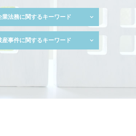
企業法務に関するキーワード
自己都合 退職
破産事件に関するキーワード
コンプライアンス 種類
管理監督者
会社都合 退職
自己破産 保証人
セクハラ 対策
免責不許可事由
企業 コンプライアンス
自己破産 書類
セクハラ 職場
自己破産 裁判所 調査
株式交換 比率
自己破産 免責 不許可
事業譲渡 契約
自己破産 予納金
セクハラ 基準
破産 手続 開始 通知書
セクハラ 問題
自己破産 携帯契約
秘密保持 契約書
破産 管財人 弁護士
企業 法務
住宅ローン 破産
会社分割 手続き
破産管財人 とは