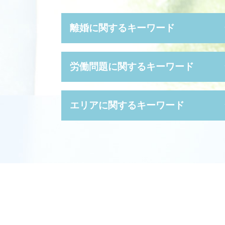
離婚に関するキーワード
離婚 種類
労働問題に関するキーワード
離婚 拒否
親権 監護権
養育費 強制執行
長時間 労働問題
エリアに関するキーワード
養育費 調停
不当 解雇 慰謝料
離婚裁判 弁護士なし
労働 審判 費用
離婚協議書 公正証書
労働基準監督署 とは
企業法務 豊中市 弁護士
親権 いつまで
時間外労働 手当
債権回収 豊中市 相談
スピード 離婚
給料未払い 法律
債権回収 尼崎市 相談
離婚後 手続き
パワハラ 訴える
労働問題 堺市 相談
妻 浮気 離婚
労働基準法 違反
相続 豊中市 相談
円満 離婚
解雇 種類
債権回収 大阪市 弁護士
離婚調停 不成立
時間外 上限規制
企業法務 大阪市 弁護士
離婚 期間
不当 解雇 相談
相続 尼崎市 弁護士