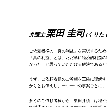
離婚調停 流れ
不当 解雇 慰謝料
破産事件 奈良県 弁護士
離婚 協議書 書き方
就業規則 法律
相続 大阪市 弁護士
調停 費用
不当解雇 弁護士
労働問題 尼崎市 弁護士
養育費 平均
時間外 上限規制
離婚 大阪市 相談
離婚調停 申し立て
給料 未払い 請求
債権回収 大阪府 弁護士
栗田 圭司
弁護士
(くりた 
審判 離婚
解雇 手当
債権回収 高槻市 弁護士
就業 規則
債権回収 奈良県 相談
解雇 予告
相続 尼崎市 弁護士
ご依頼者様の「真の利益」を実現するため
給料未払い 法律
企業法務 大阪市 弁護士
「真の利益」とは、ただ単に経済的利益の
相続 高槻市 相談
かった」と思っていただける解決であると
破産事件 高槻市 相談
債権回収 尼崎市 相談
まず、ご依頼者様のご希望を正確に理解す
かりとお伝えし、一つ一つの事案ごとに、
多くのご依頼者様から「栗田弁護士は穏や