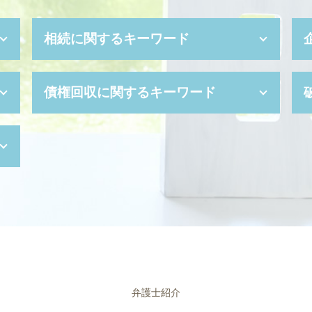
相続に関するキーワード
相続人 調査
債権回収に関するキーワード
相続放棄 空き家
代襲相続 トラブル
成年後見制度 手続き
消滅時効
相続手続き 期限
債権回収 方法
代襲相続 遺留分
債権 回収会社
成年後見 とは
少額訴訟 強制執行
未成年 後見人 とは
債権 差押 通知書
限定 承認
債権 譲渡
任意後見制度 デメリット
少額訴訟 流れ
家庭裁判所 成年後見人
民事再生 デメリット
相続人 範囲
強制執行 費用
相続財産 とは
支払督促 流れ
弁護士紹介
遺言 弁護士
差し押さえ 手続き