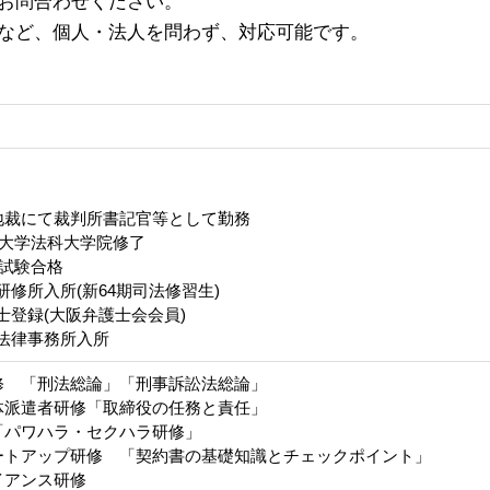
お問合わせください。
など、個人・法人を問わず、対応可能です。
地裁にて裁判所書記官等として勤務
都大学法科大学院修了
試験合格
研修所入所(新64期司法修習生)
士登録(大阪弁護士会会員)
J法律事務所入所
修 「刑法総論」「刑事訴訟法総論」
体派遣者研修「取締役の任務と責任」
「パワハラ・セクハラ研修」
ートアップ研修 「契約書の基礎知識とチェックポイント」
イアンス研修