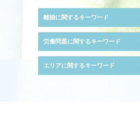
離婚に関するキーワード
離婚 期間
労働問題に関するキーワード
離婚 親権 手続き
婚姻費用分担請求 相場
dv 離婚 慰謝料
懲戒 解雇
エリアに関するキーワード
親権争い 父親が勝つ場合
サービス残業 とは
養育費 減額
就業規則 絶対的記載事項
養育費 離婚後
不当 解雇
企業法務 高槻市 相談
妻 浮気 離婚
時間外労働 残業 違い
労働問題 大阪府 相談
養育費 未払い
パワハラ 退職
離婚 豊中市 相談
財産分与 とは
労働審判 流れ
労働問題 豊中市 弁護士
離婚裁判 費用 誰が払う
普通 解雇
相続 堺市 相談
離婚調停 不成立
労働 審判 費用
破産事件 大阪市 弁護士
離婚 慰謝料
労働 審判 流れ
企業法務 高槻市 弁護士
離婚後 手続き
解雇 種類
債権回収 豊中市 弁護士