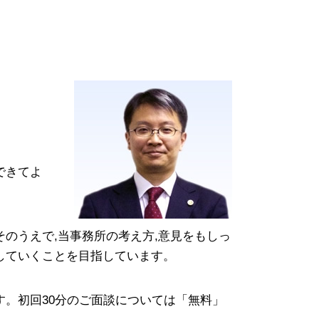
吸収合併 メリット
住宅ローン 破産
訴訟 手続き
自己破産後 クレジットカード
自己都合 退職
破産法
株式交換 適格要件
破産管財人 とは
パワハラ 法律
免責不許可事由
新設分割 計画書
自己破産 車
破産 流れ
破産 管財人 報酬
自己破産 携帯 契約
できてよ
のうえで,当事務所の考え方,意見をもしっ
していくことを目指しています。
。初回30分のご面談については「無料」