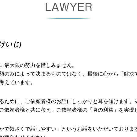
公正証書遺言 必要書類
債権 消滅時効
相続人 調査 費用
支払督促 裁判所
相続 種類
少額 訴訟 弁護士
相続 遺贈 違い
債権 債務 違い
相続財産 調査
債権回収 委託
けいじ)
成年後見 弁護士
少額訴訟 手続き
少額訴訟 デメリット
消滅時効 期間
に最大限の努力を惜しみません。
民事再生 手続き
額のみによって決まるものではなく、最後に心から「解決
考えています。
るために、ご依頼者様のお話にしっかりと耳を傾けます。そ
ご依頼者様と共に考え、ご依頼者様の「真の利益」を実現
かで気さくで話しやすい」というお話をいただいております