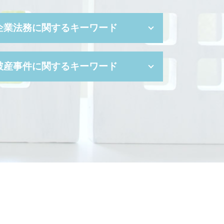
企業法務に関するキーワード
簡易 株式交換
破産事件に関するキーワード
会社都合 退職
顧問 契約書
パワハラ 種類
自己破産 離婚
新設 分割 吸収
官報 自己破産
事業譲渡 手続き
破産 手続 開始 通知書
コンプライアンス 種類
自己 破産 手続 期間
セクハラ 対策
破産手続廃止決定
事業 継承
破産 倒産 違い
セクハラ 問題
破産財団
企業 法務部
破産 申し立て
会社 分割
自己破産 予納金
ハラスメント 対策
自己破産 免責期間
セクハラ 職場
自己破産 申し立て後