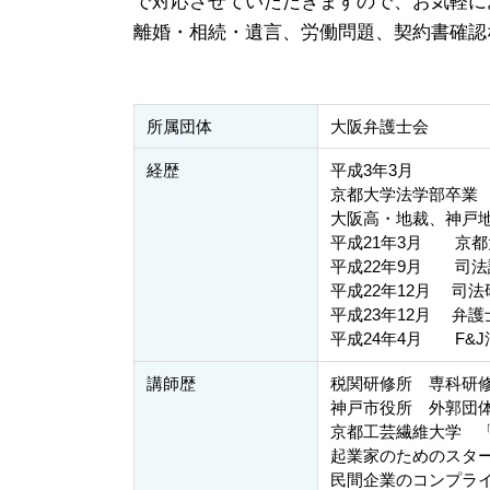
で対応させていただきますので、お気軽に
離婚・相続・遺言、労働問題、契約書確認
所属団体
大阪弁護士会
経歴
平成3年3月
京都大学法学部卒業
大阪高・地裁、神戸
平成21年3月 京
平成22年9月 司法
平成22年12月 司法
平成23年12月 弁護
平成24年4月 F&
講師歴
税関研修所 専科研
神戸市役所 外郭団
京都工芸繊維大学 
起業家のためのスタ
民間企業のコンプラ