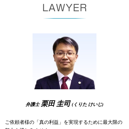
コンプライアンス 遵守
サービス残業 とは
債権 債務 違い
自己破産 受任通知
離婚 奈良県 相談
予防 法務
懲戒 解雇
債権 譲渡
自己破産 免責期間
企業法務 大阪府 弁護士
紛争解決 方法
会社都合退職 とは
支払督促 オンライン
自己 破産 手続 期間
相続 尼崎市 弁護士
労働 契約書
強制執行 手続き
破産法
相続 豊中市 弁護士
就業規則 絶対的記載事項
支払督促 流れ
破産手続廃止決定
破産事件 奈良県 弁護士
就業規則 法律
差し押さえ 手続き
破産 手続き 流れ
労働問題 高槻市 相談
債権回収 委託
自己破産 携帯 分割
破産事件 大阪府 弁護士
少額訴訟 手続き
破産手続廃止
債権回収 大阪府 相談
支払督促 申立書
自己破産 書類
離婚 高槻市 弁護士
自己破産 免責 おりなかった
企業法務 高槻市 相談
裁量 免責
相続 奈良県 弁護士
自己破産 保証人
労働問題 豊中市 弁護士
企業法務 大阪府 相談
相続 大阪府 弁護士
栗田 圭司
弁護士
(くりた けいじ)
破産事件 高槻市 相談
ご依頼者様の「真の利益」を実現するために最大限の