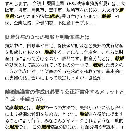
すめします。 弁護士 栗田圭司（F&J法律事務所所属）は、大
阪市、堺市、高槻市、豊中市、尼崎市をはじめ、大阪府や
奈
良県
のみなさまの法律
相談
を受け付けています。
離婚
、相
続、企業法務、労働問題、不動産トラブル、...
財産分与の３つの種類と判断基準とは
婚姻中に、自動車や自宅、保険金や貯金など夫婦の共有財産
を形成したものの、
離婚
することになった場合、これらは財
産分与によって分けるのが一般的です。財産分与とは、
離婚
の効果として認められているものの一つで、
離婚
した男女の
一方が他方に対して財産の分与を求める権利です。基本的に
は夫婦の話し合いによって決定しますが、協議が...
離婚協議書の作成は必要？公正証書化するメリットと
作成・手続き方法
協議
離婚
とは、
離婚
の一つの方法で、夫婦が互いに話し合い
により婚姻の解消を決めることです。
離婚
届を役所に提出す
ることにより行う、みなさんがイメージされるような一般的
な
離婚
です。 この
離婚
協議の際には、財産分与や慰謝料、子