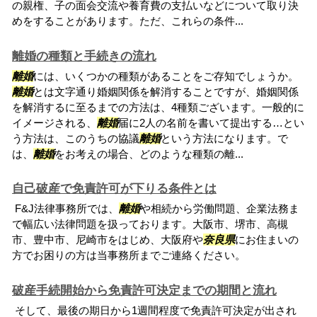
の親権、子の面会交流や養育費の支払いなどについて取り決
めをすることがあります。ただ、これらの条件...
離婚の種類と手続きの流れ
離婚
には、いくつかの種類があることをご存知でしょうか。
離婚
とは文字通り婚姻関係を解消することですが、婚姻関係
を解消するに至るまでの方法は、4種類ございます。一般的に
イメージされる、
離婚
届に2人の名前を書いて提出する…とい
う方法は、このうちの協議
離婚
という方法になります。で
は、
離婚
をお考えの場合、どのような種類の離...
自己破産で免責許可が下りる条件とは
F&J法律事務所では、
離婚
や相続から労働問題、企業法務ま
で幅広い法律問題を扱っております。大阪市、堺市、高槻
市、豊中市、尼崎市をはじめ、大阪府や
奈良県
にお住まいの
方でお困りの方は当事務所までご連絡ください。
破産手続開始から免責許可決定までの期間と流れ
そして、最後の期日から1週間程度で免責許可決定が出され