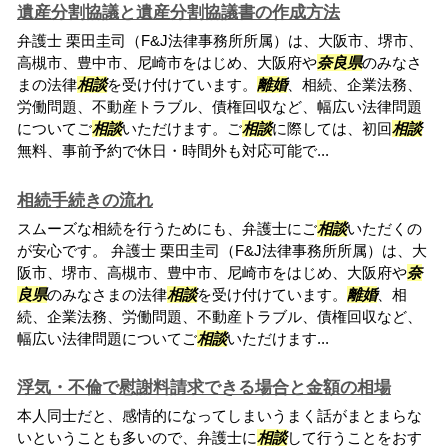
遺産分割協議と遺産分割協議書の作成方法
弁護士 栗田圭司（F&J法律事務所所属）は、大阪市、堺市、
高槻市、豊中市、尼崎市をはじめ、大阪府や
奈良県
のみなさ
まの法律
相談
を受け付けています。
離婚
、相続、企業法務、
労働問題、不動産トラブル、債権回収など、幅広い法律問題
についてご
相談
いただけます。ご
相談
に際しては、初回
相談
無料、事前予約で休日・時間外も対応可能で...
相続手続きの流れ
スムーズな相続を行うためにも、弁護士にご
相談
いただくの
が安心です。 弁護士 栗田圭司（F&J法律事務所所属）は、大
阪市、堺市、高槻市、豊中市、尼崎市をはじめ、大阪府や
奈
良県
のみなさまの法律
相談
を受け付けています。
離婚
、相
続、企業法務、労働問題、不動産トラブル、債権回収など、
幅広い法律問題についてご
相談
いただけます...
浮気・不倫で慰謝料請求できる場合と金額の相場
本人同士だと、感情的になってしまいうまく話がまとまらな
いということも多いので、弁護士に
相談
して行うことをおす