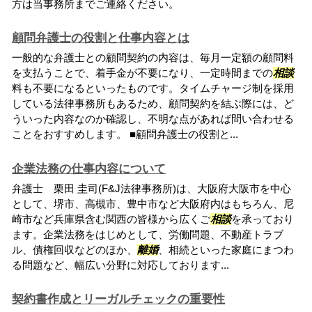
方は当事務所までご連絡ください。
顧問弁護士の役割と仕事内容とは
一般的な弁護士との顧問契約の内容は、毎月一定額の顧問料
を支払うことで、着手金が不要になり、一定時間までの
相談
料も不要になるといったものです。タイムチャージ制を採用
している法律事務所もあるため、顧問契約を結ぶ際には、ど
ういった内容なのか確認し、不明な点があれば問い合わせる
ことをおすすめします。 ■顧問弁護士の役割と...
企業法務の仕事内容について
弁護士 栗田 圭司(F&J法律事務所)は、大阪府大阪市を中心
として、堺市、高槻市、豊中市など大阪府内はもちろん、尼
崎市など兵庫県含む関西の皆様から広くご
相談
を承っており
ます。企業法務をはじめとして、労働問題、不動産トラブ
ル、債権回収などのほか、
離婚
、相続といった家庭にまつわ
る問題など、幅広い分野に対応しております...
契約書作成とリーガルチェックの重要性