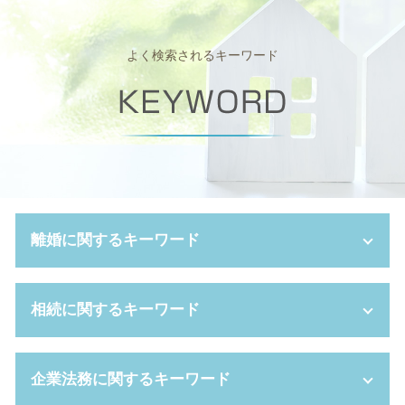
よく検索されるキーワード
離婚に関するキーワード
熟年 離婚
相続に関するキーワード
離婚 調停 親権
離婚 慰謝料
離婚 性格の不一致
相続 遺贈 違い
企業法務に関するキーワード
養育費 調停
成年後見制度 デメリット