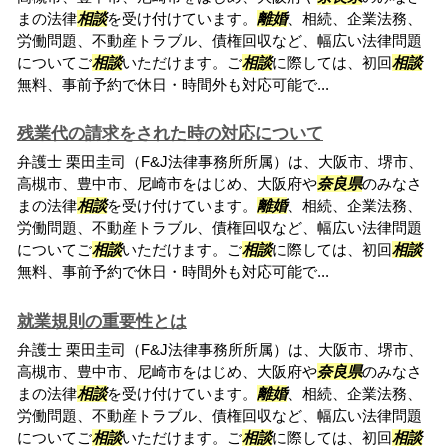
まの法律
相談
を受け付けています。
離婚
、相続、企業法務、
労働問題、不動産トラブル、債権回収など、幅広い法律問題
についてご
相談
いただけます。ご
相談
に際しては、初回
相談
無料、事前予約で休日・時間外も対応可能で...
残業代の請求をされた時の対応について
弁護士 栗田圭司（F&J法律事務所所属）は、大阪市、堺市、
高槻市、豊中市、尼崎市をはじめ、大阪府や
奈良県
のみなさ
まの法律
相談
を受け付けています。
離婚
、相続、企業法務、
労働問題、不動産トラブル、債権回収など、幅広い法律問題
についてご
相談
いただけます。ご
相談
に際しては、初回
相談
無料、事前予約で休日・時間外も対応可能で...
就業規則の重要性とは
弁護士 栗田圭司（F&J法律事務所所属）は、大阪市、堺市、
高槻市、豊中市、尼崎市をはじめ、大阪府や
奈良県
のみなさ
まの法律
相談
を受け付けています。
離婚
、相続、企業法務、
労働問題、不動産トラブル、債権回収など、幅広い法律問題
についてご
相談
いただけます。ご
相談
に際しては、初回
相談