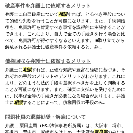
破産事件を弁護士に依頼するメリット
弁護士に自己破産について
相談
すれば、とるべき手段につい
て的確な判断を行うことが可能になります。また、手続開始
後も、免責許可を肯定すべき事情を説得的に主張することが
できます。これにより、自力で全ての手続きを行う場合と比
べて、免責許可が得やすくなるといえます。 ■取り立てから
解放される弁護士に破産事件を依頼すると、弁...
債権回収を弁護士に依頼するメリット
弁護士に
相談
すれば、正確な知識や豊富な経験に基づき、そ
れぞれの手段のメリットやデメリットがわかります。これに
より、どのような法的手段を選択すべきかを正しく判断する
ことが可能になります。また、確実に支払いを受けるために
は、民事保全等の手続きが必要になる場合があります。弁護
士に
相談
することによって、債権回収の手段のみ...
問題社員の退職勧奨・解雇について
弁護士 栗田圭司（F&J法律事務所所属）は、大阪市、堺市、
高槻市、豊中市、尼崎市をはじめ、大阪府や
奈良県
のみなさ