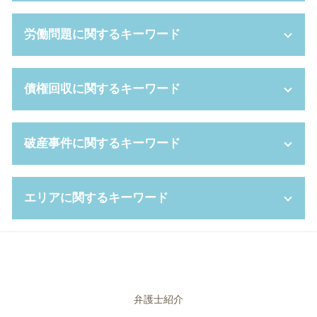
養育費 相場
遺贈 とは
親権争い 父親が勝つ場合
相続人 調査
新設分割 計画書
労働問題に関するキーワード
養育費 減額
任意後見 制度
セクハラ 訴えるには
離婚 協議書 書き方
自筆証書遺言 無効
株式交換 株式移転
養育費 平均
遺留分侵害額請求 時効
株式 交換
時間外 上限規制
債権回収に関するキーワード
夫婦 別居
相続放棄 期間
吸収合併 手続き
雇い止め とは
モラハラ 離婚 慰謝料
代理権 とは
セクハラ 問題
不当解雇 弁護士
離婚 親権 父親
相続財産 調査
パワハラ 基準
労働契約法 違反
消滅時効 期間
破産事件に関するキーワード
財産分与 割合
代襲相続 遺留分
顧問 契約書
労働審判 解決金 相場
民事再生 デメリット
dv 夫 離婚
相続財産 管理人
企業 法務部
残業代 請求
民事再生 条件
親権 監護権
相続人 範囲
管理監督者
退職 強要
少額訴訟 強制執行
破産 申し立て
再婚 養育費 打ち切り
エリアに関するキーワード
相続 借金
不利益変更 就業規則
就業 規則 違反
強制執行 費用
自己破産 携帯契約
離婚後 手続き
遺産分割協議
事業譲渡 契約
労働 訴訟
少額訴訟 デメリット
破産管財人 とは
親権 放棄
相続放棄 借金
会社分割 手続き
パワハラ 証拠 ない
強制執行 流れ
自己破産 管財事件 期間
債権回収 堺市 相談
離婚裁判 期間
遺言書 検認
パワハラ 証拠
パワハラ 退職
支払督促 裁判所
自己破産 予納金
企業法務 堺市 弁護士
任意後見人 デメリット
自己都合 退職
パワハラ 訴える
少額 訴訟 弁護士
破産管財人 面談
離婚 豊中市 弁護士
相続 順位
企業 コンプライアンス
パワハラ 証拠集め
債権回収 方法
自己破産 車
債権回収 豊中市 相談
弁護士紹介
限定 承認
セクハラ 訴訟
不当 解雇
債権 差押 通知書
自己破産 申し立て後
離婚 奈良県 弁護士