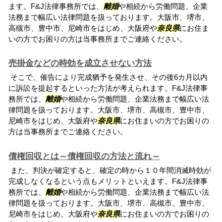
ます。F&J法律事務所では、
離婚
や相続から労働問題、企業
法務まで幅広い法律問題を扱っております。大阪市、堺市、
高槻市、豊中市、尼崎市をはじめ、大阪府や
奈良県
にお住ま
いの方でお困りの方は当事務所までご連絡ください。
売掛金などの時効を成立させない方法
そこで、催告により完成猶予を発生させ、その後6カ月以内
に訴訟を提起するといった方法が考えられます。F&J法律事
務所では、
離婚
や相続から労働問題、企業法務まで幅広い法
律問題を扱っております。大阪市、堺市、高槻市、豊中市、
尼崎市をはじめ、大阪府や
奈良県
にお住まいの方でお困りの
方は当事務所までご連絡ください。
債権回収とは～債権回収の方法と流れ～
また、判決が確定すると、確定の時から１０年間消滅時効が
完成しなくなるという点もメリットといえます。F&J法律事
務所では、
離婚
や相続から労働問題、企業法務まで幅広い法
律問題を扱っております。大阪市、堺市、高槻市、豊中市、
尼崎市をはじめ、大阪府や
奈良県
にお住まいの方でお困りの