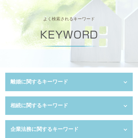
よく検索されるキーワード
離婚に関するキーワード
離婚 期間
相続に関するキーワード
スピード 離婚
離婚調停 申し立て
財産分与 割合
相続放棄 必要書類
企業法務に関するキーワード
離婚調停 不成立
相続放棄 手続き