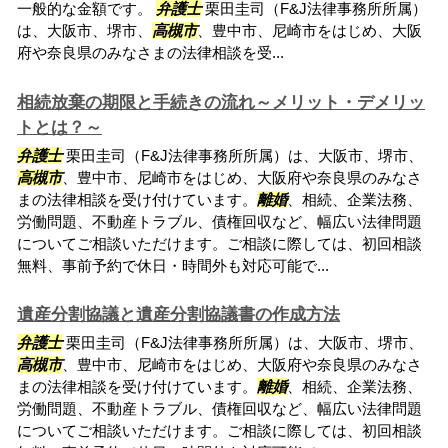
一般的な金額です。
弁護士
栗田圭司（F&J法律事務所所属）
は、大阪市、堺市、
高槻市
、豊中市、尼崎市をはじめ、大阪
府や奈良県のみなさまの法律相談を受...
相続放棄の期限と手続きの流れ～メリット・デメリッ
トとは？～
弁護士
栗田圭司（F&J法律事務所所属）は、大阪市、堺市、
高槻市
、豊中市、尼崎市をはじめ、大阪府や奈良県のみなさ
まの法律相談を受け付けています。
離婚
、相続、企業法務、
労働問題、不動産トラブル、債権回収など、幅広い法律問題
についてご相談いただけます。ご相談に際しては、初回相談
無料、事前予約で休日・時間外も対応可能で...
遺産分割協議と遺産分割協議書の作成方法
弁護士
栗田圭司（F&J法律事務所所属）は、大阪市、堺市、
高槻市
、豊中市、尼崎市をはじめ、大阪府や奈良県のみなさ
まの法律相談を受け付けています。
離婚
、相続、企業法務、
労働問題、不動産トラブル、債権回収など、幅広い法律問題
についてご相談いただけます。ご相談に際しては、初回相談