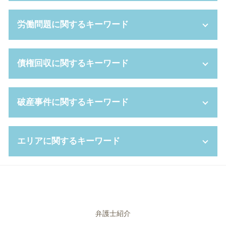
養育費 調停
限定承認 手続き
離婚 種類
法定後見 制度
事業譲渡 契約
労働問題に関するキーワード
離婚調停 流れ
相続人 兄弟のみ
顧問 契約書
養育費 平均
限定承認 わかりやすく
契約 不履行
婚姻費用分担請求 弁護士 費用
遺言 弁護士
弁護士 顧問料
労働契約法 違反
債権回収に関するキーワード
離婚協議書 公正証書
家庭裁判所 成年後見人
株式交換 比率
時間外労働 残業 違い
離婚裁判 弁護士なし
遺留分侵害額請求 時効
事業譲渡 手続き
自己都合退職 とは
ギャンブル依存症 離婚
代襲相続 とは
株式 交換
パワハラ 退職
少額訴訟 手続き
破産事件に関するキーワード
親権者 変更
成年後見 弁護士
セクハラ 対策
就業規則 法律
債権 回収 とは
離婚 拒否
相続人 調査 費用
上司 セクハラ
労働審判 解決金 相場
少額訴訟 強制執行
離婚後 手続き
相続 借金
代理人 弁護士
サービス残業 とは
債権回収 方法
自己破産 免責 おりなかった
離婚 親権 手続き
エリアに関するキーワード
遺贈 とは
不利益変更 就業規則
時間外 上限規制
少額訴訟 費用
破産管財人 とは
親権 とは
代理権 とは
株式交換 株式移転
パワハラ 訴える
強制執行 費用
官報 自己破産
養育費 相場
相続人 調査
セクハラ 訴訟
パワハラ 上司
支払督促 費用
自己破産 携帯 分割
離婚 尼崎市 相談
再婚 養育費 打ち切り
任意後見 制度
リーガルチェック
給料未払い 法律
強制執行 手続き
破産 流れ
離婚 奈良県 弁護士
遺言 執行者
パワハラ 基準
労働 契約
消滅時効 期間
破産 申し立て
相続 豊中市 弁護士
相続財産 寄付
パワハラ 対策
退職 強要
少額訴訟 流れ
破産 管財人 弁護士
債権回収 尼崎市 相談
弁護士紹介
代襲相続 トラブル
カスタマーハラスメント 対応
残業代 請求
債権 消滅時効
自己破産 免責期間
破産事件 大阪市 相談