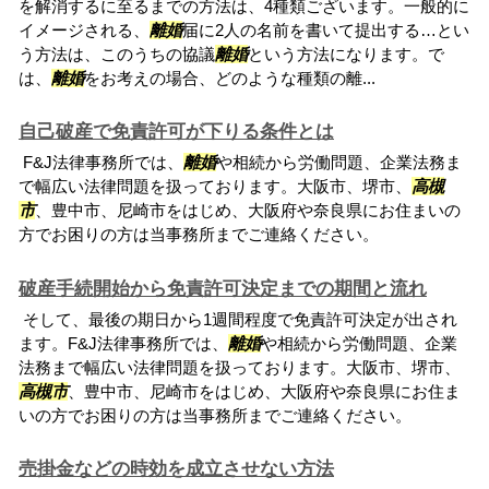
を解消するに至るまでの方法は、4種類ございます。一般的に
イメージされる、
離婚
届に2人の名前を書いて提出する…とい
う方法は、このうちの協議
離婚
という方法になります。で
は、
離婚
をお考えの場合、どのような種類の離...
自己破産で免責許可が下りる条件とは
F&J法律事務所では、
離婚
や相続から労働問題、企業法務ま
で幅広い法律問題を扱っております。大阪市、堺市、
高槻
市
、豊中市、尼崎市をはじめ、大阪府や奈良県にお住まいの
方でお困りの方は当事務所までご連絡ください。
破産手続開始から免責許可決定までの期間と流れ
そして、最後の期日から1週間程度で免責許可決定が出され
ます。F&J法律事務所では、
離婚
や相続から労働問題、企業
法務まで幅広い法律問題を扱っております。大阪市、堺市、
高槻市
、豊中市、尼崎市をはじめ、大阪府や奈良県にお住ま
いの方でお困りの方は当事務所までご連絡ください。
売掛金などの時効を成立させない方法