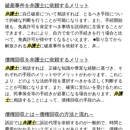
破産事件を弁護士に依頼するメリット
弁護士
に自己破産について相談すれば、とるべき手段につい
て的確な判断を行うことが可能になります。また、手続開始
後も、免責許可を肯定すべき事情を説得的に主張することが
できます。これにより、自力で全ての手続きを行う場合と比
べて、免責許可が得やすくなるといえます。 ■取り立てから
解放される
弁護士
に破産事件を依頼すると、弁...
債権回収を弁護士に依頼するメリット
弁護士
に相談すれば、正確な知識や豊富な経験に基づき、そ
れぞれの手段のメリットやデメリットがわかります。これに
より、どのような法的手段を選択すべきかを正しく判断する
ことが可能になります。また、確実に支払いを受けるために
は、民事保全等の手続きが必要になる場合があります。
弁護
士
に相談することによって、債権回収の手段のみ...
債権回収とは～債権回収の方法と流れ～
訴訟では
弁護士
に訴訟代理を依頼するのが一般的で、時間と
費用がかかるというデメリットがあります。反対に、債権の