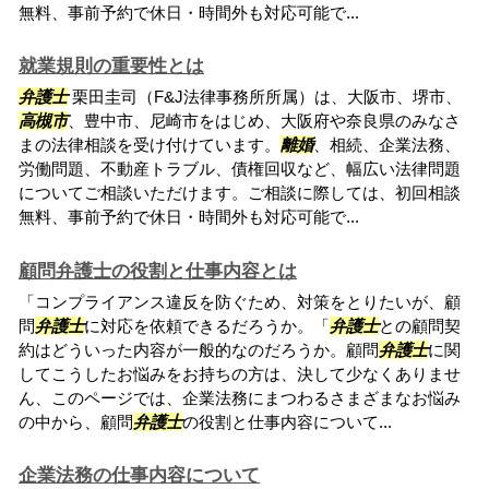
無料、事前予約で休日・時間外も対応可能で...
就業規則の重要性とは
弁護士
栗田圭司（F&J法律事務所所属）は、大阪市、堺市、
高槻市
、豊中市、尼崎市をはじめ、大阪府や奈良県のみなさ
まの法律相談を受け付けています。
離婚
、相続、企業法務、
労働問題、不動産トラブル、債権回収など、幅広い法律問題
についてご相談いただけます。ご相談に際しては、初回相談
無料、事前予約で休日・時間外も対応可能で...
顧問弁護士の役割と仕事内容とは
「コンプライアンス違反を防ぐため、対策をとりたいが、顧
問
弁護士
に対応を依頼できるだろうか。「
弁護士
との顧問契
約はどういった内容が一般的なのだろうか。顧問
弁護士
に関
してこうしたお悩みをお持ちの方は、決して少なくありませ
ん、このページでは、企業法務にまつわるさまざまなお悩み
の中から、顧問
弁護士
の役割と仕事内容について...
企業法務の仕事内容について