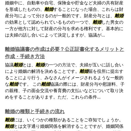
婚姻中に、自動車や自宅、保険金や貯金など夫婦の共有財産
を形成したものの、
離婚
することになった場合、これらは財
産分与によって分けるのが一般的です。財産分与とは、
離婚
の効果として認められているものの一つで、
離婚
した男女の
一方が他方に対して財産の分与を求める権利です。基本的に
は夫婦の話し合いによって決定しますが、協議が...
離婚協議書の作成は必要？公正証書化するメリットと
作成・手続き方法
協議
離婚
とは、
離婚
の一つの方法で、夫婦が互いに話し合い
により婚姻の解消を決めることです。
離婚
届を役所に提出す
ることにより行う、みなさんがイメージされるような一般的
な
離婚
です。 この
離婚
協議の際には、財産分与や慰謝料、子
の親権、子の面会交流や養育費の支払いなどについて取り決
めをすることがあります。ただ、これらの条件...
離婚の種類と手続きの流れ
離婚
には、いくつかの種類があることをご存知でしょうか。
離婚
とは文字通り婚姻関係を解消することですが、婚姻関係