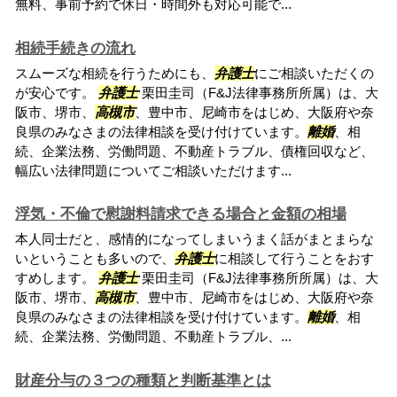
無料、事前予約で休日・時間外も対応可能で...
相続手続きの流れ
スムーズな相続を行うためにも、
弁護士
にご相談いただくの
が安心です。
弁護士
栗田圭司（F&J法律事務所所属）は、大
阪市、堺市、
高槻市
、豊中市、尼崎市をはじめ、大阪府や奈
良県のみなさまの法律相談を受け付けています。
離婚
、相
続、企業法務、労働問題、不動産トラブル、債権回収など、
幅広い法律問題についてご相談いただけます...
浮気・不倫で慰謝料請求できる場合と金額の相場
本人同士だと、感情的になってしまいうまく話がまとまらな
いということも多いので、
弁護士
に相談して行うことをおす
すめします。
弁護士
栗田圭司（F&J法律事務所所属）は、大
阪市、堺市、
高槻市
、豊中市、尼崎市をはじめ、大阪府や奈
良県のみなさまの法律相談を受け付けています。
離婚
、相
続、企業法務、労働問題、不動産トラブル、...
財産分与の３つの種類と判断基準とは