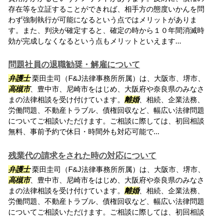
存在等を立証することができれば、相手方の態度いかんを問
わず強制執行が可能になるという点ではメリットがありま
す。また、判決が確定すると、確定の時から１０年間消滅時
効が完成しなくなるという点もメリットといえます...
問題社員の退職勧奨・解雇について
弁護士
栗田圭司（F&J法律事務所所属）は、大阪市、堺市、
高槻市
、豊中市、尼崎市をはじめ、大阪府や奈良県のみなさ
まの法律相談を受け付けています。
離婚
、相続、企業法務、
労働問題、不動産トラブル、債権回収など、幅広い法律問題
についてご相談いただけます。ご相談に際しては、初回相談
無料、事前予約で休日・時間外も対応可能で...
残業代の請求をされた時の対応について
弁護士
栗田圭司（F&J法律事務所所属）は、大阪市、堺市、
高槻市
、豊中市、尼崎市をはじめ、大阪府や奈良県のみなさ
まの法律相談を受け付けています。
離婚
、相続、企業法務、
労働問題、不動産トラブル、債権回収など、幅広い法律問題
についてご相談いただけます。ご相談に際しては、初回相談