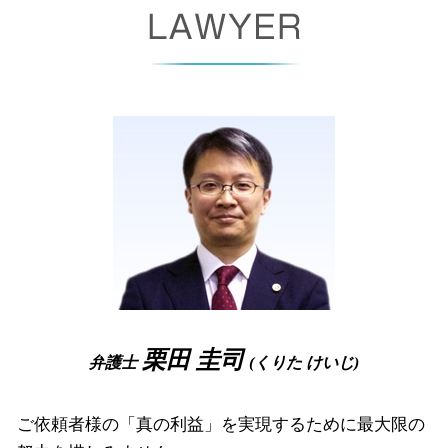
セクハラ 職場
長時間 労働問題
債権 債務 違い
自己破産 離婚
企業法務 尼崎市 相談
自己都合 退職
労働 紛争
支払督促 オンライン
自己破産 免責 不許可
企業法務 豊中市 弁護士
株式交換 適格要件
不当 解雇
差し押さえ 手続き
自己破産 復活期間
破産事件 奈良県 相談
整理 解雇
支払督促 裁判所
自己 破産 手続 期間
離婚 大阪府 弁護士
労働 契約書
債権 回収会社
免責不許可事由
債権回収 奈良県 相談
解雇 手当
支払督促 流れ
破産管財人 面談
離婚 尼崎市 弁護士
消滅時効
破産 管財人 報酬
労働問題 堺市 弁護士
債権 譲渡
破産手続廃止決定
離婚 大阪府 相談
少額訴訟 デメリット
裁量 免責
破産事件 奈良県 弁護士
自己破産 裁判所 調査
労働問題 大阪府 相談
自己破産 携帯 契約
相続 奈良県 弁護士
自己破産後 クレジットカード
破産事件 高槻市 相談
債権回収 堺市 相談
破産事件 堺市 弁護士
栗田 圭司
弁護士
(くりた けいじ)
企業法務 奈良県 弁護士
ご依頼者様の「真の利益」を実現するために最大限の