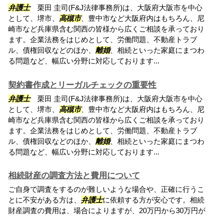
弁護士
栗田 圭司(F&J法律事務所)は、大阪府大阪市を中心
として、堺市、
高槻市
、豊中市など大阪府内はもちろん、尼
崎市など兵庫県含む関西の皆様から広くご相談を承っており
ます。企業法務をはじめとして、労働問題、不動産トラブ
ル、債権回収などのほか、
離婚
、相続といった家庭にまつわ
る問題など、幅広い分野に対応しております...
契約書作成とリーガルチェックの重要性
弁護士
栗田 圭司(F&J法律事務所)は、大阪府大阪市を中心
として、堺市、
高槻市
、豊中市など大阪府内はもちろん、尼
崎市など兵庫県含む関西の皆様から広くご相談を承っており
ます。企業法務をはじめとして、労働問題、不動産トラブ
ル、債権回収などのほか、
離婚
、相続といった家庭にまつわ
る問題など、幅広い分野に対応しております...
相続財産の調査方法と費用について
ご自身で調査をするのが難しいような場合や、正確に行うこ
とに不安がある方は、
弁護士
に依頼する方が安心です。相続
財産調査の費用は、場合によりますが、20万円から30万円が