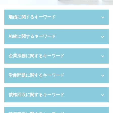
離婚に関するキーワード
離婚 種類
相続に関するキーワード
モラハラ 離婚 慰謝料
離婚裁判 期間
養育費 決め方
遺留分侵害額請求 時効
企業法務に関するキーワード
養育費 調停
任意後見制度 デメリット
親権者 変更
限定承認 手続き
離婚裁判 費用 誰が払う
相続手続き 期限
新設 分割 吸収
労働問題に関するキーワード
家裁 調停
相続財産 寄付
企業 法務
親権 争い
遺産分割協議書 作成
セクハラ 訴訟
審判 離婚
公正証書遺言 必要書類
事業譲渡 契約
労働契約法 違反
債権回収に関するキーワード
養育費 相場
遺言 執行者
パワハラ 基準
時間外労働 残業 違い
養育費 離婚後
成年後見制度 手続き
事業譲渡 手続き
パワハラ 証拠 ない
離婚 親権 父親
相続放棄 空き家
顧問 契約書
労働 契約書
債権 債務 違い