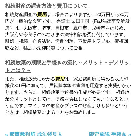
相続財産の調査方法と費用について
相続財産調査の
費用
は、場合によりますが、20万円から30万
円が一般的な金額です。 弁護士 栗田圭司（F&J法律事務所所
属）は、大阪市、堺市、高槻市、豊中市、尼崎市をはじめ、
大阪府や奈良県のみなさまの法律相談を受け付けています。
離婚、相続、企業法務、労働問題、不動産トラブル、債権回
収など、幅広い法律問題についてご相...
相続放棄の期限と手続きの流れ～メリット・デメリッ
トとは？～
また、相続放棄にかかる
費用
は、家庭裁判所に納める収入印
紙代800円に加えて、戸籍謄本等の書類を用意する実費がかか
ります。さらに、相続放棄申述書の作成が必要です。 相続放
棄のメリットとしては、債務を負担しなくてもよくなるとい
う点です。マイナスの財産がプラスの財産よりも多いという
ときは、相続放棄によることをお勧めしま...
« 家庭裁判所 成年後見人
限定承認 手続き »