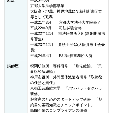
経歴
平成3年3月
京都大学法学部卒業
大阪高・地裁、神戸地裁にて裁判所書記官
等として勤務
平成21年3月 京都大学法科大学院修了
平成22年9月 司法試験合格
平成22年12月 司法研修所入所(新64期司法
修習生)
平成23年12月 弁護士登録(大阪弁護士会会
員)
平成24年4月 F&J法律事務所入所
講師歴
税関研修所 専科研修 「刑法総論」「刑
事訴訟法総論」
神戸市役所 外郭団体派遣者研修「取締役
の任務と責任」
京都工芸繊維大学 「パワハラ・セクハラ
研修」
起業家のためのスタートアップ研修 「契
約書の基礎知識とチェックポイント」
民間企業のコンプライアンス研修