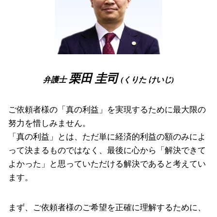
債権回収 方法
破産 手続き 流れ
破産事件 高槻市 相談
少額 管財
企業法務 大阪市 相談
弁護士 破産
相続 大阪市 相談
住宅ローン 破産
相続 高槻市 弁護士
債権回収 尼崎市 相談
相続 豊中市 弁護士
栗田 圭司
弁護士
(くりた けいじ)
企業法務 大阪市 弁護士
ご依頼者様の「真の利益」を実現するために最大限の
努力を惜しみません。
「真の利益」とは、ただ単に経済的利益の額のみによ
って決まるものではなく、最後に心から「解決できて
よかった」と思っていただける解決であると考えてい
ます。
まず、ご依頼者様のご希望を正確に理解するために、