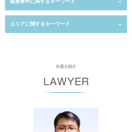
破産事件に関するキーワード
dv 離婚 慰謝料
限定承認 わかりやすく
株式交換 適格要件
給料未払い 法律
個人再生 期間
dv 夫 離婚
成年後見 とは
吸収合併 手続き
労働基準法 違反
強制執行 手続き
離婚裁判 弁護士なし
遺言書 検認
上司 セクハラ
普通 解雇
差し押さえ 手続き
破産 管財人 弁護士
離婚 親権 手続き
エリアに関するキーワード
限定承認 デメリット
株式交換 比率
労働審判 費用
債権 回収 とは
破産手続廃止決定
不倫 親権
家庭裁判所 成年後見人
企業 法務部
パワハラ 訴える
支払督促 申立書
自己破産 予納金
ギャンブル依存症 離婚
任意後見人 手続き
株式交換 株式移転
パワハラ 上司
債権 消滅時効
破産手続廃止
企業法務 高槻市 相談
養育費 公正証書
相続人 兄弟のみ
パワハラ 証拠
労働審判 解決金 相場
民事再生 手続き
自己破産 受任通知
労働問題 堺市 相談
成年後見 弁護士
新設分割 計画書
不当解雇 弁護士
債権 差押 通知書
破産法
債権回収 豊中市 相談
任意後見 費用
秘密保持 契約書
団体交渉 とは
少額 訴訟 弁護士
自己破産 離婚
離婚 大阪市 相談
弁護士紹介
みなし相続財産 とは
吸収合併 メリット
就業規則 絶対的記載事項
民事再生 条件
自己破産 免責 不許可
相続 大阪府 相談
セクハラ 問題
労働 紛争
少額訴訟 費用
自己破産 免責 おりなかった
労働問題 奈良県 相談
弁護士 顧問料
解雇 予告
少額訴訟 強制執行
ブラックリスト 条件
離婚 大阪府 弁護士
紛争解決 方法
会社都合退職 とは
強制執行 費用
自己破産 車
破産事件 堺市 相談
懲戒 解雇
少額訴訟 流れ
破産 手続 開始 通知書
破産事件 大阪市 相談
パワハラ 退職
債権 回収会社
自己 破産 賃貸
企業法務 堺市 弁護士
労働審判 申立書
支払督促 流れ
官報 自己破産
離婚 高槻市 相談
民事再生 デメリット
破産 倒産 違い
破産事件 堺市 弁護士
債権 譲渡
免責不許可事由
債権回収 大阪市 弁護士