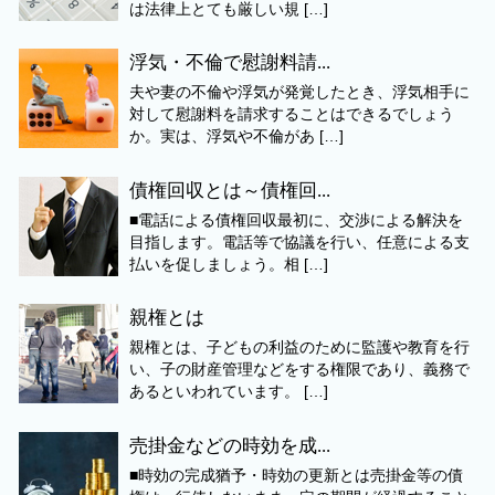
は法律上とても厳しい規 […]
浮気・不倫で慰謝料請...
夫や妻の不倫や浮気が発覚したとき、浮気相手に
対して慰謝料を請求することはできるでしょう
か。実は、浮気や不倫があ […]
債権回収とは～債権回...
■電話による債権回収最初に、交渉による解決を
目指します。電話等で協議を行い、任意による支
払いを促しましょう。相 […]
親権とは
親権とは、子どもの利益のために監護や教育を行
い、子の財産管理などをする権限であり、義務で
あるといわれています。 […]
売掛金などの時効を成...
■時効の完成猶予・時効の更新とは売掛金等の債