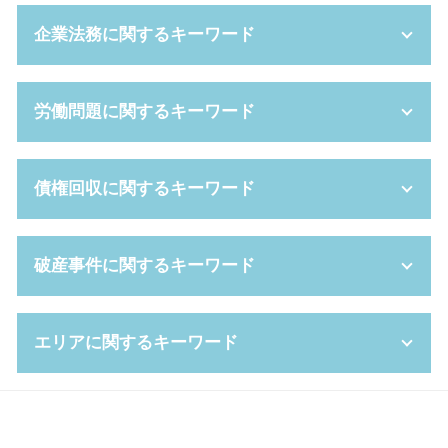
養育費 調停
相続放棄 手続き
企業法務に関するキーワード
不貞行為 とは
遺言 弁護士
離婚 期間
被後見人 とは
親権 争い
相続手続き 期限
契約 不履行
労働問題に関するキーワード
養育費 離婚後
成年後見人 費用
セクハラ 対策
離婚 手続き流れ
法定代理人 とは
企業 法務部
離婚 性格の不一致
成年後見制度 手続き
問題社員 追い込む
団体交渉 とは
債権回収に関するキーワード
離婚調停 申し立て
単純 承認
リーガルチェック
不当 解雇 相談
スピード 離婚
公正証書遺言 費用
秘密保持 契約書
自己都合退職 とは
養育費 決め方
相続放棄 費用
自己都合 退職
労働審判 流れ
債権 債務 違い
破産事件に関するキーワード
妻 浮気 離婚
代襲相続 遺留分
新設分割 手続き
労働基準法 労働時間
個人再生 期間
円満 離婚
みなし相続財産 とは
企業 コンプライアンス
パワハラ 証拠 ない
消滅時効 期間
離婚 協議書 書き方
家庭裁判所 成年後見人
代理人 弁護士
長時間 労働問題
支払督促 費用
自己破産 免責 不許可
養育費 公正証書
エリアに関するキーワード
代襲相続 とは
会社 分割
労働 契約
債権 譲渡
免責不許可事由
離婚裁判 費用 誰が払う
相続 順位
セクハラ 訴訟
労働 紛争
支払督促 オンライン
破産 手続き 流れ
親権争い 父親が勝つ場合
相続財産 寄付
株式交換 適格要件
パワハラ 証拠集め
強制執行 費用
自己 破産 手続 期間
労働問題 高槻市 相談
親権者 変更
公正証書遺言 必要書類
パワハラ 証拠
時間外労働 手当
債権 消滅時効
自己破産 免責 おりなかった
労働問題 高槻市 弁護士
相続放棄 借金
株式交換 比率
普通 解雇