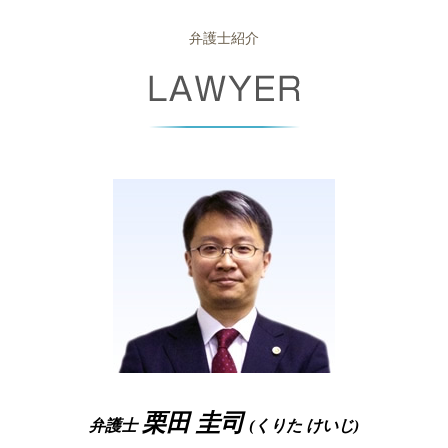
少額訴訟 デメリット
自己破産 保証人
労働問題 奈良県 相談
相続放棄 必要書類
パワー ハラスメント
パワハラ 訴える
債権回収 委託
弁護士 破産
債権回収 堺市 弁護士
弁護士紹介
相続財産 調査
事業譲渡 契約書
退職 強要
債権 回収 とは
破産管財人 面談
債権回収 尼崎市 弁護士
セクハラ 基準
懲戒 解雇
民事再生 条件
自己破産 携帯契約
債権回収 奈良県 弁護士
紛争解決 方法
労働 審判 流れ
少額訴訟 流れ
破産手続廃止決定
相続 豊中市 相談
セクハラ 職場
給料未払い 法律
債権回収 方法
破産 管財人 弁護士
企業法務 大阪府 弁護士
解雇 種類
支払督促 流れ
破産 流れ
相続 奈良県 相談
雇い止め とは
強制執行 手続き
自己破産 携帯 契約
企業法務 堺市 相談
就業 規則
差し押さえ 手続き
破産手続廃止
離婚 堺市 弁護士
少額訴訟 費用
破産 倒産 違い
破産事件 高槻市 相談
支払督促 申立書
自己破産後 クレジットカード
離婚 大阪府 弁護士
民事再生 デメリット
自己 破産 賃貸
離婚 高槻市 相談
自己破産 書類
債権回収 豊中市 弁護士
住宅ローン 破産
離婚 堺市 相談
裁量 免責
労働問題 尼崎市 弁護士
離婚 奈良県 弁護士
破産事件 豊中市 相談
栗田 圭司
弁護士
(くりた けいじ)
企業法務 奈良県 相談