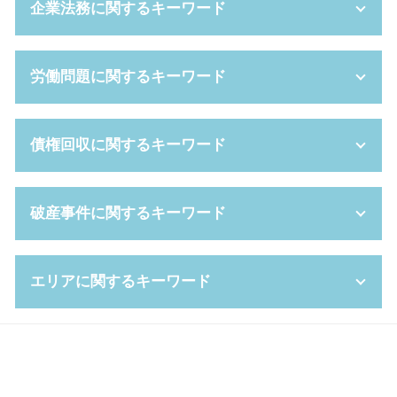
企業法務に関するキーワード
離婚 財産分与 手続き
代理権 とは
離婚 親権 手続き
法定代理人 とは
離婚 期間
成年後見制度 手続き
新設 分割
労働問題に関するキーワード
離婚 協議書 書き方
未成年 後見人 とは
株式交換 比率
円満 離婚
連帯保証人 相続
パワハラ 対策
離婚後 手続き
代襲相続 トラブル
ハラスメント 対策
労働審判 申立書
債権回収に関するキーワード
調停 費用
相続人 兄弟のみ
m&a とは
残業代 請求
親権 いつまで
相続人 範囲
弁護士 顧問料
労働基準法 違反
財産分与 対象
任意後見制度 デメリット
セクハラ 訴訟
就業規則 法律
消滅時効
破産事件に関するキーワード
共同親権 養育費
限定承認 手続き
セクハラ 職場
時間外労働 手当
債権 譲渡
婚姻費用分担請求 相場
任意後見 費用
企業 法務
不当 解雇 相談
強制執行 手続き
離婚 証人
相続 種類
事業譲渡 契約
労働 審判 流れ
少額訴訟 費用
破産 倒産 違い
ギャンブル依存症 離婚
エリアに関するキーワード
任意後見人 手続き
セクハラ 問題
労働審判 流れ
債権 消滅時効
破産手続廃止
モラハラ 離婚 慰謝料
成年後見制度 費用
事業譲渡 手続き
会社都合退職 とは
債権回収 委託
破産 手続き 流れ
離婚裁判 期間
任意後見 とは
会社都合退職 パワハラ
解雇 手当
強制執行 費用
自己破産 離婚
労働問題 大阪府 弁護士
審判 離婚
相続放棄 期間
株式交換 適格要件
労働 審判 費用
支払督促 オンライン
弁護士 破産
労働問題 大阪市 相談
相続放棄 手続き
吸収合併 手続き
パワハラ 退職
少額訴訟 流れ
破産手続廃止決定
離婚 大阪市 相談
遺言書 開封
パワハラ 法律
就業 規則