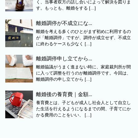
く、当事者双方の話し合いによって解決を図りま
す。もっとも、離婚をする […]
離婚調停が不成立にな...
離婚を考える多くのひとがまず初めに利用するの
が「離婚調停」ですが、調停が成立せず、不成立
に終わるケースも少なく […]
離婚調停申し立てから...
離婚協議がうまく進まない時に、家庭裁判所が間
に入って調整を行うのが離婚調停です。今回は、
離婚調停の申し立てから […]
離婚後の養育費｜金額...
養育費とは、子どもが成人し社会人として自立し
た生活を行えるようになるまでの間、子育てにか
かる費用のことをいい、 […]