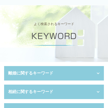
よく検索されるキーワード
離婚に関するキーワード
妻 浮気 離婚
相続に関するキーワード
離婚 親権 父親
夫婦 別居
離婚 弁護士 費用
限定 承認