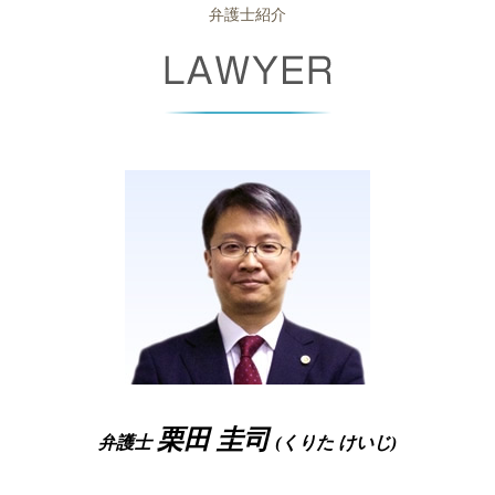
少額訴訟 デメリット
免責不許可事由
債権回収 大阪府 相談
弁護士紹介
単純 承認
企業 法務部
労働審判 解決金 相場
債権 回収 とは
自己破産 差し押さえ
破産事件 尼崎市 弁護士
顧問 契約書
労働 契約書
少額訴訟 強制執行
自己破産 免責 おりなかった
債権回収 尼崎市 相談
株式交換 株式移転
退職 強要
債権回収 方法
官報 自己破産
企業法務 奈良県 弁護士
株式交換 仕訳
不当 解雇
債権 債務 違い
破産 流れ
債権回収 大阪府 弁護士
自己都合退職 とは
支払督促 裁判所
破産管財人 面談
労働問題 堺市 相談
団体交渉 とは
債権 差押 通知書
自己破産 申し立て後
破産事件 豊中市 弁護士
労働契約法 違反
民事再生 条件
破産財団
破産事件 大阪府 弁護士
消滅時効 期間
裁量 免責
離婚 豊中市 相談
個人再生 期間
自己破産 管財事件
労働問題 高槻市 相談
債権 回収会社
自己破産 保証人
相続 高槻市 弁護士
自己破産 予納金
離婚 堺市 弁護士
住宅ローン 破産
労働問題 堺市 弁護士
自己破産 管財事件 期間
相続 堺市 弁護士
企業法務 高槻市 弁護士
相続 大阪市 弁護士
栗田 圭司
弁護士
(くりた けいじ)
債権回収 高槻市 相談