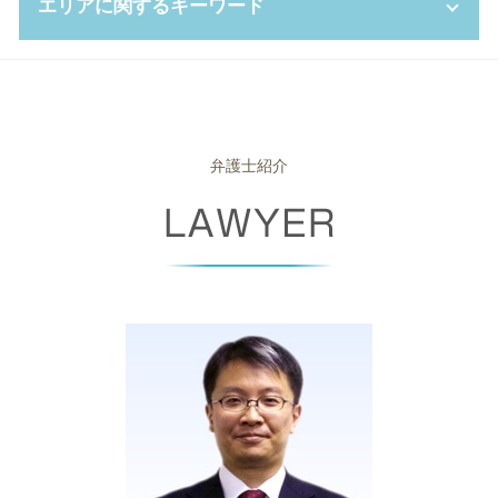
養育費 決め方
エリアに関するキーワード
連帯保証人 相続
会社分割 メリット
不当解雇 弁護士
債権 譲渡
自己破産 管財事件
親権 放棄
みなし 相続 財産
株式交換 株式移転
残業代 未払い 時効
個人再生 期間
自己破産 免責 おりなかった
養育費 調停
家庭裁判所 成年後見人
企業 コンプライアンス
労働 審判 流れ
債権 債務 違い
官報 自己破産
債権回収 高槻市 弁護士
離婚 期間
相続人 範囲
簡易 株式交換
パワハラ 退職
債権 差押 通知書
破産 倒産 違い
破産事件 奈良県 相談
法定代理人 とは
パワハラ 証拠
労働契約法 違反
少額訴訟 強制執行
自己破産 携帯 契約
労働問題 豊中市 相談
公正証書遺言 費用
株式交換 仕訳
パワハラ 証拠集め
消滅時効
少額 管財
企業法務 豊中市 弁護士
弁護士紹介
成年 後見人 申立人
予防 法務
団体交渉 とは
差し押さえ 手続き
自己破産 受任通知
債権回収 高槻市 相談
コンプライアンス 対策
不当 解雇 慰謝料
少額 訴訟 弁護士
自己破産 携帯 分割
債権回収 堺市 弁護士
会社 分割
労働審判 申立書
債権 消滅時効
自己破産 携帯契約
破産事件 高槻市 弁護士
パワハラ 法律
パワハラ 証拠 ない
少額訴訟 費用
自己破産 予納金
離婚 奈良県 相談
就業 規則
少額訴訟 デメリット
破産 手続 開始 通知書
離婚 豊中市 弁護士
労働 紛争
債権 回収 とは
弁護士 破産
企業法務 奈良県 弁護士
残業代 請求
債権回収 委託
破産法
相続 尼崎市 弁護士
消滅時効 期間
破産 流れ
相続 奈良県 弁護士
民事再生 デメリット
破産 管財人 弁護士
相続 堺市 弁護士
少額訴訟 手続き
自己破産 管財事件 期間
債権回収 大阪市 相談
自己破産 申し立て後
破産事件 堺市 弁護士
自己破産 離婚
離婚 奈良県 弁護士