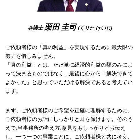
免責不許可事由
離婚 尼崎市 相談
労働問題 高槻市 弁護士
破産事件 高槻市 相談
栗田 圭司
弁護士
(くりた けいじ)
離婚 大阪府 弁護士
ご依頼者様の「真の利益」を実現するために最大限の
努力を惜しみません。
「真の利益」とは、ただ単に経済的利益の額のみによ
って決まるものではなく、最後に心から「解決できて
よかった」と思っていただける解決であると考えてい
ます。
まず、ご依頼者様のご希望を正確に理解するために、
ご依頼者様のお話にしっかりと耳を傾けます。そのう
えで,当事務所の考え方,意見をもしっかりとお伝え
し、一つ一つの事案ごとに、ご依頼者様と共に考え、