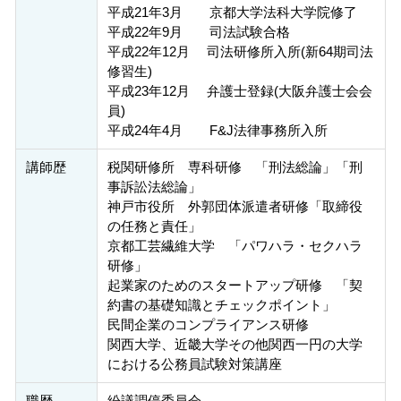
平成21年3月 京都大学法科大学院修了
平成22年9月 司法試験合格
平成22年12月 司法研修所入所(新64期司法
修習生)
平成23年12月 弁護士登録(大阪弁護士会会
員)
平成24年4月 F&J法律事務所入所
講師歴
税関研修所 専科研修 「刑法総論」「刑
事訴訟法総論」
神戸市役所 外郭団体派遣者研修「取締役
の任務と責任」
京都工芸繊維大学 「パワハラ・セクハラ
研修」
起業家のためのスタートアップ研修 「契
約書の基礎知識とチェックポイント」
民間企業のコンプライアンス研修
関西大学、近畿大学その他関西一円の大学
における公務員試験対策講座
職歴
紛議調停委員会