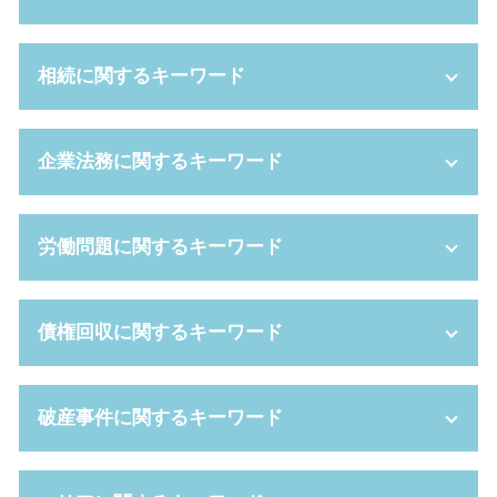
離婚 手続き流れ
相続に関するキーワード
養育費 相場
婚姻費用分担請求 弁護士 費用
調停 費用
公正証書遺言 必要書類
企業法務に関するキーワード
離婚 調停 親権
遺言 執行者
退職金 財産分与
相続財産 とは
養育費 平均
成年後見人 費用
企業 法務
労働問題に関するキーワード
不倫 親権
相続手続き 期限
不利益変更 就業規則
離婚裁判 弁護士なし
代襲相続 遺留分
事業譲渡 契約書
dv 夫 離婚
任意後見人 デメリット
セクハラ 基準
退職 強要
債権回収に関するキーワード
養育費 いつまで
成年後見制度 費用
新設分割 計画書
労働 審判 費用
親権 とは
相続財産 管理人
株式交換 比率
懲戒 解雇
扶養的財産分与
成年後見制度 手続き
事業譲渡 契約
労働審判 費用
支払督促 申立書
破産事件に関するキーワード
財産分与 割合
相続放棄 借金
企業 法務部
労働基準法 労働時間
少額訴訟 流れ
親権争い 父親が勝つ場合
相続放棄 費用
パワー ハラスメント
労働基準監督署 とは
支払督促 裁判所
親権 いつまで
相続 遺贈 違い
自己都合 退職
時間外労働 残業 違い
民事再生 手続き
自己破産 書類