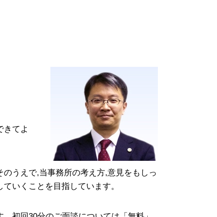
パワー ハラスメント
破産法
自己都合 退職
自己破産 差し押さえ
セクハラ 基準
破産管財人 面談
コンプライアンス 遵守
破産手続廃止
上司 セクハラ
破産 申し立て
コンプライアンス 種類
破産 管財人 報酬
吸収合併 メリット
裁量 免責
自己破産 免責期間
自己破産 携帯契約
自己破産 管財事件 期間
できてよ
のうえで,当事務所の考え方,意見をもしっ
していくことを目指しています。
。初回30分のご面談については「無料」