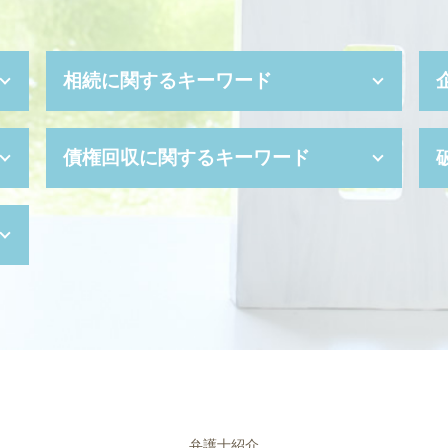
相続に関するキーワード
相続 種類
債権回収に関するキーワード
任意後見 費用
単純 承認
公正証書遺言 費用
支払督促 裁判所
任意後見 とは
少額訴訟 手続き
相続財産 管理人
少額訴訟 強制執行
法定代理人 とは
消滅時効
成年後見人 裁判所
民事再生 デメリット
成年後見制度 手続き
民事再生 条件
任意後見人 手続き
強制執行 費用
限定承認 デメリット
少額訴訟 デメリット
相続財産 寄付
民事再生 手続き
成年後見制度 費用
債権 消滅時効
弁護士紹介