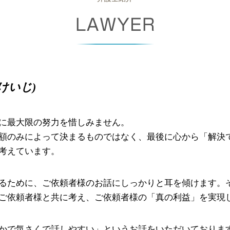
未成年 後見人 とは
個人再生 期間
相続放棄 費用
債権回収 方法
遺言書 検認
消滅時効 期間
成年後見制度 デメリット
債権 譲渡
相続 遺贈 違い
債権 差押 通知書
みなし 相続 財産
債権 回収 とは
けいじ)
任意後見 制度
少額訴訟 費用
債権 債務 違い
支払督促 オンライン
に最大限の努力を惜しみません。
強制執行 手続き
額のみによって決まるものではなく、最後に心から「解決
考えています。
るために、ご依頼者様のお話にしっかりと耳を傾けます。そ
ご依頼者様と共に考え、ご依頼者様の「真の利益」を実現
かで気さくで話しやすい」というお話をいただいております