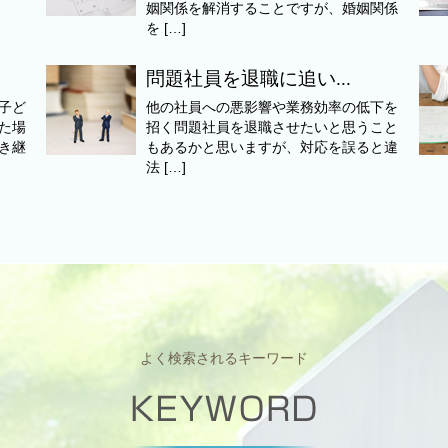
姻関係を解消することですが、婚姻関係
を […]
問題社員を退職に追い...
子ど
他の社員への悪影響や業務効率の低下を
た場
招く問題社員を退職させたいと思うこと
き継
もあるかと思いますが、対応を誤ると違
法 […]
よく検索されるキーワード