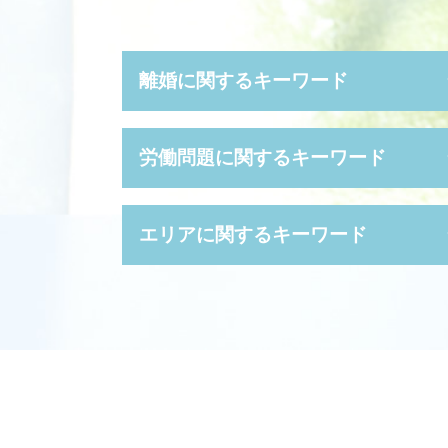
離婚に関するキーワード
親権 母親 負ける
労働問題に関するキーワード
離婚 性格の不一致
モラハラ 離婚 慰謝料
親権 放棄
パワハラ 証拠集め
エリアに関するキーワード
離婚調停 申し立て
不当 解雇 相談
熟年 離婚
長時間 労働問題
離婚 親権 手続き
時間外労働 残業 違い
債権回収 尼崎市 相談
離婚 親権 父親
労働基準法 労働時間
相続 大阪市 弁護士
離婚 協議書 書き方
就業 規則
債権回収 大阪市 相談
退職金 財産分与
解雇 予告
離婚 高槻市 相談
スピード 離婚
不当 解雇
離婚 大阪市 弁護士
婚姻費用分担請求 弁護士 費用
解雇 種類
債権回収 大阪府 相談
離婚 調停 親権
サービス残業 とは
相続 豊中市 弁護士