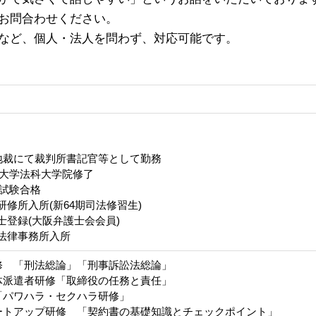
お問合わせください。
など、個人・法人を問わず、対応可能です。
地裁にて裁判所書記官等として勤務
都大学法科大学院修了
試験合格
研修所入所(新64期司法修習生)
士登録(大阪弁護士会会員)
J法律事務所入所
修 「刑法総論」「刑事訴訟法総論」
体派遣者研修「取締役の任務と責任」
「パワハラ・セクハラ研修」
ートアップ研修 「契約書の基礎知識とチェックポイント」