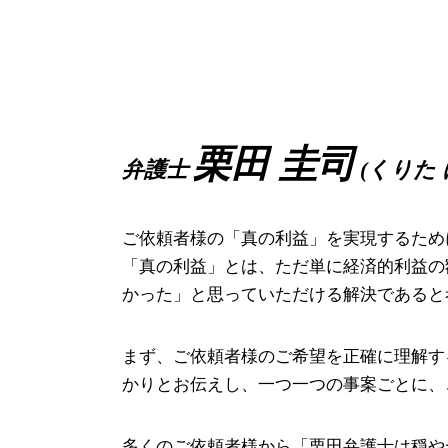
親権 争い
退職 強要
労働問題 豊中市 相談
離婚 期間
労働 審判 費用
破産事件 豊中市 弁護士
リストラ 離婚
不当解雇 弁護士
労働問題 奈良県 弁護士
離婚裁判 期間
労働審判 申立書
破産事件 大阪市 相談
親権 監護権
労働 紛争
相続 堺市 弁護士
親権争い 父親が勝つ場合
労働 訴訟
労働問題 堺市 相談
栗田 圭司
弁護士
(くりた 
家裁 調停
労働審判 解決金 相場
企業法務 大阪市 弁護士
給料 未払い 請求
離婚 尼崎市 相談
パワハラ 訴える
離婚 奈良県 相談
ご依頼者様の「真の利益」を実現するため
懲戒 解雇
破産事件 豊中市 相談
「真の利益」とは、ただ単に経済的利益の
債権回収 豊中市 相談
かった」と思っていただける解決であると
離婚 大阪市 相談
企業法務 高槻市 弁護士
まず、ご依頼者様のご希望を正確に理解す
かりとお伝えし、一つ一つの事案ごとに、
多くのご依頼者様から「栗田弁護士は穏や