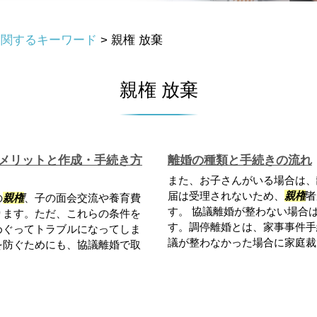
に関するキーワード
>
親権 放棄
親権 放棄
メリットと作成・手続き方
離婚の種類と手続きの流れ
また、お子さんがいる場合は、
届は受理されないため、
親権
者
の
親権
、子の面会交流や養育費
す。 協議離婚が整わない場合
ります。ただ、これらの条件を
す。調停離婚とは、家事事件手
めぐってトラブルになってしま
議が整わなかった場合に家庭裁判
を防ぐためにも、協議離婚で取