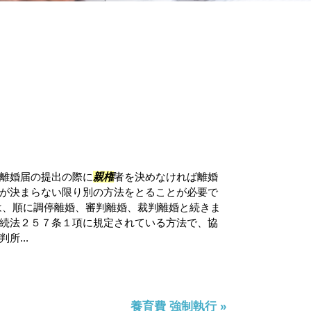
離婚届の提出の際に
親権
者を決めなければ離婚
が決まらない限り別の方法をとることが必要で
は、順に調停離婚、審判離婚、裁判離婚と続きま
続法２５７条１項に規定されている方法で、協
所...
養育費 強制執行 »