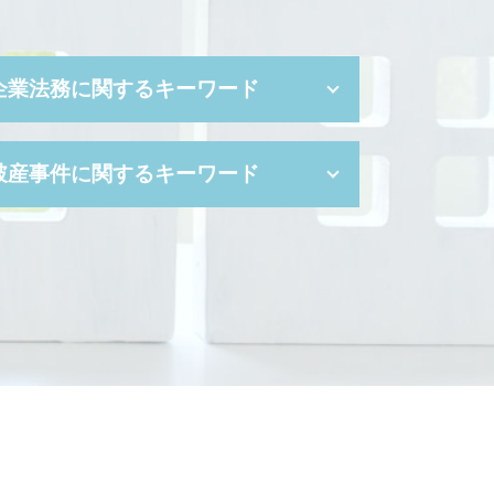
企業法務に関するキーワード
事業譲渡 契約
破産事件に関するキーワード
契約 不履行
企業 法務部
会社分割 メリット
破産 手続き 流れ
不利益変更 就業規則
破産 流れ
パワハラ 慰謝料 相場
免責不許可事由
新設分割 手続き
自己破産 携帯 分割
新設 分割
官報 自己破産
新設 分割 吸収
自己破産 書類
パワハラ 種類
破産手続廃止決定
パワハラ 証拠
自己破産 離婚
企業 コンプライアンス
弁護士 破産
株式交換 仕訳
自己破産 予納金