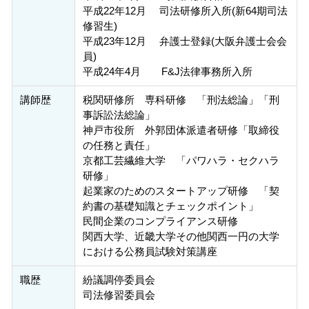
平成22年12月 司法研修所入所(新64期司法
修習生)
平成23年12月 弁護士登録(大阪弁護士会会
員)
平成24年4月 F&J法律事務所入所
講師歴
税関研修所 専科研修 「刑法総論」「刑
事訴訟法総論」
神戸市役所 外郭団体派遣者研修「取締役
の任務と責任」
京都工芸繊維大学 「パワハラ・セクハラ
研修」
起業家のためのスタートアップ研修 「契
約書の基礎知識とチェックポイント」
民間企業のコンプライアンス研修
関西大学、近畿大学その他関西一円の大学
における公務員試験対策講座
職歴
紛議調停委員会
司法修習委員会