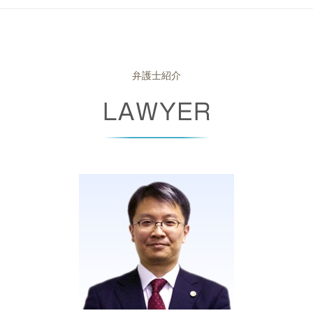
離婚 慰謝料
成年後見制度 デメリット
セクハラ 対策
労働審判 解決金 相場
強制執行 流れ
自己破産 免責期間
企業法務 豊中市 相談
養育費 調停
未成年 後見人 とは
新設分割 手続き
不当 解雇
少額訴訟 流れ
自己破産 予納金
離婚 奈良県 弁護士
公正証書遺言 必要書類
m&a とは
パワハラ 訴える
少額訴訟 強制執行
破産手続廃止決定
債権回収 豊中市 弁護士
相続放棄 借金
リーガルチェック
解雇 種類
個人再生 期間
自己破産 免責 おりなかった
労働問題 大阪市 相談
弁護士紹介
相続放棄 必要書類
上司 セクハラ
労働基準監督署 とは
少額訴訟 手続き
官報 自己破産
企業法務 大阪府 弁護士
会社 分割
サービス残業 とは
差し押さえ 手続き
自己破産 管財事件 期間
債権回収 奈良県 弁護士
新設分割 計画書
労働基準法 違反
少額 訴訟 弁護士
少額 管財
破産事件 大阪府 相談
契約 不履行
退職 強要
債権 債務 違い
自己破産 申し立て後
破産事件 奈良県 相談
パワハラ 証拠
債権 消滅時効
ブラックリスト 条件
離婚 堺市 相談
整理 解雇
民事再生 条件
自己破産 保証人
相続 奈良県 弁護士
労働 審判 費用
強制執行 費用
自己破産 裁判所 調査
企業法務 尼崎市 弁護士
債権 差押 通知書
自己破産 書類
破産事件 豊中市 弁護士
債権 回収 とは
免責不許可事由
企業法務 大阪府 相談
支払督促 申立書
自己破産 携帯契約
企業法務 大阪市 相談
破産 申し立て
債権回収 尼崎市 弁護士
破産 倒産 違い
労働問題 大阪府 相談
自己破産 免責 不許可
債権回収 奈良県 相談