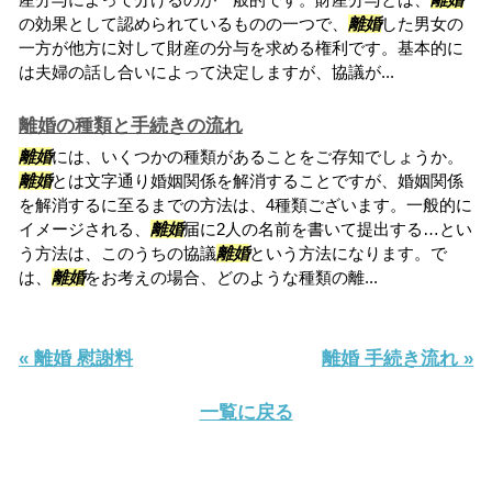
の効果として認められているものの一つで、
離婚
した男女の
一方が他方に対して財産の分与を求める権利です。基本的に
は夫婦の話し合いによって決定しますが、協議が...
離婚の種類と手続きの流れ
離婚
には、いくつかの種類があることをご存知でしょうか。
離婚
とは文字通り婚姻関係を解消することですが、婚姻関係
を解消するに至るまでの方法は、4種類ございます。一般的に
イメージされる、
離婚
届に2人の名前を書いて提出する…とい
う方法は、このうちの協議
離婚
という方法になります。で
は、
離婚
をお考えの場合、どのような種類の離...
« 離婚 慰謝料
離婚 手続き流れ »
一覧に戻る