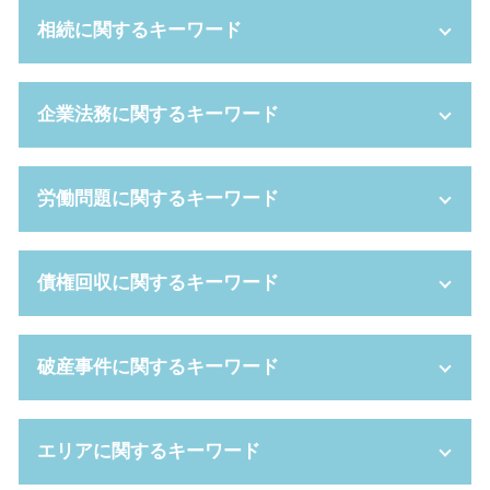
親権者 変更
相続に関するキーワード
離婚 種類
dv 離婚 慰謝料
財産分与 対象
自筆証書遺言 無効
企業法務に関するキーワード
スピード 離婚
成年後見人 裁判所
親権 放棄
相続人 兄弟のみ
養育費 減額
代襲相続 トラブル
自己都合 退職
労働問題に関するキーワード
家裁 調停
成年 後見人 申立人
新設 分割
離婚 弁護士 費用
相続人 調査
コンプライアンス 種類
親権 いつまで
任意後見 とは
事業譲渡 契約
不当 解雇 相談
債権回収に関するキーワード
不倫 親権
任意後見 費用
企業 コンプライアンス
労働 紛争
親権 母親 負ける
任意後見人 手続き
訴訟 手続き
時間外労働 残業 違い
養育費 平均
相続人 範囲
吸収合併 メリット
労働審判 申立書
債権 譲渡
破産事件に関するキーワード
財産分与 割合
成年後見 弁護士
代理人 弁護士
解雇 手当
強制執行 手続き
養育費 強制執行
相続財産 とは
問題社員 追い込む
労働審判 費用
少額訴訟 デメリット
養育費 決め方
成年後見制度 手続き
会社都合退職 パワハラ
就業 規則 違反
債権回収 方法
住宅ローン 破産
dv 夫 離婚
エリアに関するキーワード
遺産分割協議書 作成
企業 法務
労働基準法 労働時間
民事再生 デメリット
自己破産 携帯 契約
審判 離婚
限定承認 デメリット
パワー ハラスメント
長時間 労働問題
支払督促 流れ
破産手続廃止