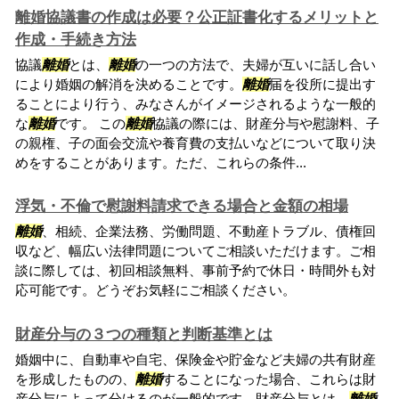
離婚協議書の作成は必要？公正証書化するメリットと
作成・手続き方法
協議
離婚
とは、
離婚
の一つの方法で、夫婦が互いに話し合い
により婚姻の解消を決めることです。
離婚
届を役所に提出す
ることにより行う、みなさんがイメージされるような一般的
な
離婚
です。 この
離婚
協議の際には、財産分与や慰謝料、子
の親権、子の面会交流や養育費の支払いなどについて取り決
めをすることがあります。ただ、これらの条件...
浮気・不倫で慰謝料請求できる場合と金額の相場
離婚
、相続、企業法務、労働問題、不動産トラブル、債権回
収など、幅広い法律問題についてご相談いただけます。ご相
談に際しては、初回相談無料、事前予約で休日・時間外も対
応可能です。どうぞお気軽にご相談ください。
財産分与の３つの種類と判断基準とは
婚姻中に、自動車や自宅、保険金や貯金など夫婦の共有財産
を形成したものの、
離婚
することになった場合、これらは財
産分与によって分けるのが一般的です。財産分与とは、
離婚