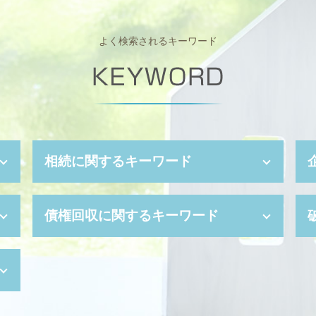
よく検索されるキーワード
相続に関するキーワード
相続 遺贈 違い
債権回収に関するキーワード
被後見人 とは
任意後見制度 デメリット
自筆証書遺言 無効
少額訴訟 手続き
遺贈 とは
少額訴訟 費用
相続財産 とは
強制執行 流れ
任意後見 とは
支払督促 費用