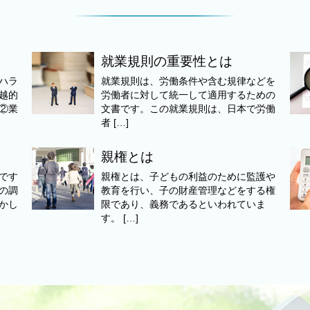
就業規則の重要性とは
ハラ
就業規則は、労働条件や含む規律などを
越的
労働者に対して統一して適用するための
②業
文書です。この就業規則は、日本で労働
者 […]
親権とは
です
親権とは、子どもの利益のために監護や
の調
教育を行い、子の財産管理などをする権
かし
限であり、義務であるといわれていま
す。 […]