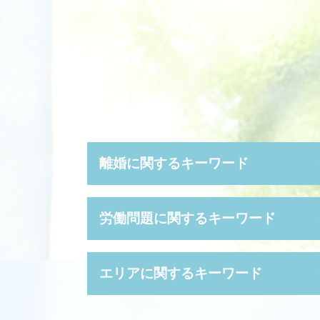
離婚に関するキーワード
夫婦 別居
労働問題に関するキーワード
離婚裁判 期間
親権者 変更
離婚 証人
就業規則 法律
エリアに関するキーワード
モラハラ 離婚 慰謝料
会社都合退職 とは
離婚裁判 弁護士なし
給料未払い 法律
養育費 いつまで
労働 紛争
労働問題 大阪府 弁護士