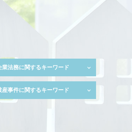
企業法務に関するキーワード
訴訟 手続き
破産事件に関するキーワード
事業 継承
リーガルチェック
コンプライアンス 遵守
少額 管財
パワハラ 証拠
破産 倒産 違い
会社都合退職 パワハラ
住宅ローン 破産
自己都合 退職
自己破産 管財事件