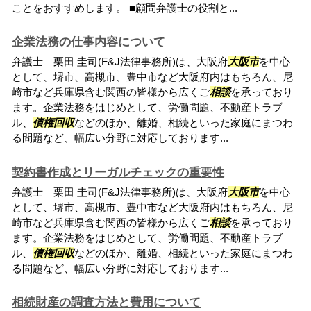
ことをおすすめします。 ■顧問弁護士の役割と...
企業法務の仕事内容について
弁護士 栗田 圭司(F&J法律事務所)は、大阪府
大阪市
を中心
として、堺市、高槻市、豊中市など大阪府内はもちろん、尼
崎市など兵庫県含む関西の皆様から広くご
相談
を承っており
ます。企業法務をはじめとして、労働問題、不動産トラブ
ル、
債権回収
などのほか、離婚、相続といった家庭にまつわ
る問題など、幅広い分野に対応しております...
契約書作成とリーガルチェックの重要性
弁護士 栗田 圭司(F&J法律事務所)は、大阪府
大阪市
を中心
として、堺市、高槻市、豊中市など大阪府内はもちろん、尼
崎市など兵庫県含む関西の皆様から広くご
相談
を承っており
ます。企業法務をはじめとして、労働問題、不動産トラブ
ル、
債権回収
などのほか、離婚、相続といった家庭にまつわ
る問題など、幅広い分野に対応しております...
相続財産の調査方法と費用について