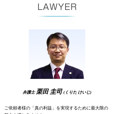
事業譲渡 契約
パワハラ 証拠集め
債権 差押 通知書
ブラックリスト 条件
破産事件 大阪市 相談
予防 法務
団体交渉 とは
支払督促 裁判所
自己破産 携帯契約
労働問題 高槻市 弁護士
秘密保持 契約書
雇い止め とは
強制執行 費用
裁量 免責
相続 大阪府 弁護士
パワハラ 証拠
民事再生 手続き
破産 倒産 違い
企業法務 大阪府 弁護士
労働審判 費用
少額訴訟 デメリット
破産管財人 とは
企業法務 奈良県 相談
時間外労働 手当
民事再生 条件
自己 破産 手続 期間
債権回収 尼崎市 弁護士
少額訴訟 手続き
自己破産 車
企業法務 高槻市 弁護士
債権 債務 違い
破産管財人 面談
企業法務 豊中市 弁護士
債権 回収 とは
自己破産 裁判所 調査
労働問題 大阪府 弁護士
自己破産 管財事件
破産事件 尼崎市 相談
破産手続廃止
債権回収 尼崎市 相談
破産 手続 開始 通知書
労働問題 尼崎市 相談
債権回収 高槻市 弁護士
相続 尼崎市 弁護士
栗田 圭司
弁護士
(くりた けいじ)
労働問題 奈良県 弁護士
ご依頼者様の「真の利益」を実現するために最大限の