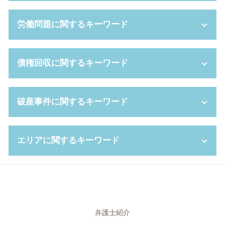
養育費 減額
代理権 とは
離婚 証人
限定承認 デメリット
新設分割 計画書
労働問題に関するキーワード
モラハラ 離婚 慰謝料
任意後見人 手続き
戦略 法務
離婚裁判 期間
家庭裁判所 成年後見人
パワハラ 慰謝料 相場
親権 争い
連帯保証人 相続
株式交換 比率
整理 解雇
債権回収に関するキーワード
離婚裁判 費用 誰が払う
遺言書 開封
セクハラ 職場
労働契約法 違反
ギャンブル依存症 離婚
任意後見 制度
企業 コンプライアンス
労働 契約
財産分与 対象
相続財産 管理人
パワハラ 種類
パワハラ 上司
少額訴訟 強制執行
破産事件に関するキーワード
養育費 平均
公正証書遺言 必要書類
管理監督者
普通 解雇
差し押さえ 手続き
離婚 慰謝料
任意後見制度 デメリット
不利益変更 就業規則
時間外 上限規制
支払督促 流れ
養育費 調停
遺言 執行者
リーガルチェック
不当 解雇
個人再生 期間
官報 自己破産
親権争い 父親が勝つ場合
エリアに関するキーワード
相続放棄 期間
簡易 株式交換
労働 契約書
債権 譲渡
破産法
リストラ 離婚
未成年 後見人 とは
新設 分割
労働 紛争
民事再生 デメリット
自己破産後 クレジットカード
離婚 性格の不一致
相続 借金
パワー ハラスメント
長時間 労働問題
債権回収 委託
破産 申し立て
離婚 奈良県 弁護士
婚姻費用分担請求 相場
相続人 調査
弁護士 顧問料
サービス残業 とは
債権回収 方法
自己破産 免責 不許可
相続 大阪市 相談
成年 後見人 申立人
吸収合併 手続き
就業 規則 違反
強制執行 流れ
自己 破産 賃貸
債権回収 堺市 弁護士
相続 遺贈 違い
パワハラ 基準
給料未払い 法律
債権 消滅時効
自己破産 申し立て後
相続 堺市 相談
弁護士紹介
成年後見人 費用
会社分割 手続き
自己都合退職 とは
支払督促 費用
自己破産 復活期間
債権回収 豊中市 相談