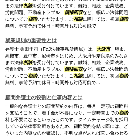
まの法律
相談
を受け付けています。離婚、相続、企業法務、
労働問題、不動産トラブル、
債権回収
など、幅広い法律問題
についてご
相談
いただけます。ご
相談
に際しては、初回
相談
無料、事前予約で休日・時間外も対応可能で...
就業規則の重要性とは
弁護士 栗田圭司（F&J法律事務所所属）は、
大阪市
、堺市、
高槻市、豊中市、尼崎市をはじめ、大阪府や奈良県のみなさ
まの法律
相談
を受け付けています。離婚、相続、企業法務、
労働問題、不動産トラブル、
債権回収
など、幅広い法律問題
についてご
相談
いただけます。ご
相談
に際しては、初回
相談
無料、事前予約で休日・時間外も対応可能で...
顧問弁護士の役割と仕事内容とは
一般的な弁護士との顧問契約の内容は、毎月一定額の顧問料
を支払うことで、着手金が不要になり、一定時間までの
相談
料も不要になるといったものです。タイムチャージ制を採用
している法律事務所もあるため、顧問契約を結ぶ際には、ど
ういった内容なのか確認し、不明な点があれば問い合わせる