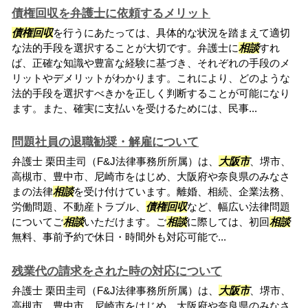
債権回収を弁護士に依頼するメリット
債権回収
を行うにあたっては、具体的な状況を踏まえて適切
な法的手段を選択することが大切です。弁護士に
相談
すれ
ば、正確な知識や豊富な経験に基づき、それぞれの手段のメ
リットやデメリットがわかります。これにより、どのような
法的手段を選択すべきかを正しく判断することが可能になり
ます。また、確実に支払いを受けるためには、民事...
問題社員の退職勧奨・解雇について
弁護士 栗田圭司（F&J法律事務所所属）は、
大阪市
、堺市、
高槻市、豊中市、尼崎市をはじめ、大阪府や奈良県のみなさ
まの法律
相談
を受け付けています。離婚、相続、企業法務、
労働問題、不動産トラブル、
債権回収
など、幅広い法律問題
についてご
相談
いただけます。ご
相談
に際しては、初回
相談
無料、事前予約で休日・時間外も対応可能で...
残業代の請求をされた時の対応について
弁護士 栗田圭司（F&J法律事務所所属）は、
大阪市
、堺市、
高槻市、豊中市、尼崎市をはじめ、大阪府や奈良県のみなさ