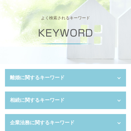
よく検索されるキーワード
離婚に関するキーワード
親権 母親 負ける
相続に関するキーワード
離婚裁判 弁護士なし
養育費 決め方
不倫 親権
遺産分割協議
企業法務に関するキーワード
財産分与 割合
相続財産 調査