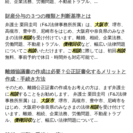
続、企業法務、労働問題、不動産トラブル、...
財産分与の３つの種類と判断基準とは
弁護士 栗田圭司（F&J法律事務所所属）は、
大阪市
、堺市、
高槻市、豊中市、尼崎市をはじめ、大阪府や奈良県のみなさ
まの法律
相談
を受け付けています。離婚、相続、企業法務、
労働問題、不動産トラブル、
債権回収
など、幅広い法律問題
についてご
相談
いただけます。ご
相談
に際しては、初回
相談
無料、事前予約で休日・時間外も対応可能で...
離婚協議書の作成は必要？公正証書化するメリットと
作成・手続き方法
そのため、離婚公正証書の作成をお考えの方は、まず弁護士
に
相談
することをお勧めします。 弁護士 栗田圭司（F&J法律
事務所所属）は、
大阪市
、堺市、高槻市、豊中市、尼崎市を
はじめ、大阪府や奈良県のみなさまの法律
相談
を受け付けて
います。離婚、相続、企業法務、労働問題、不動産トラブ
ル、
債権回収
など、幅広い法律問題について...