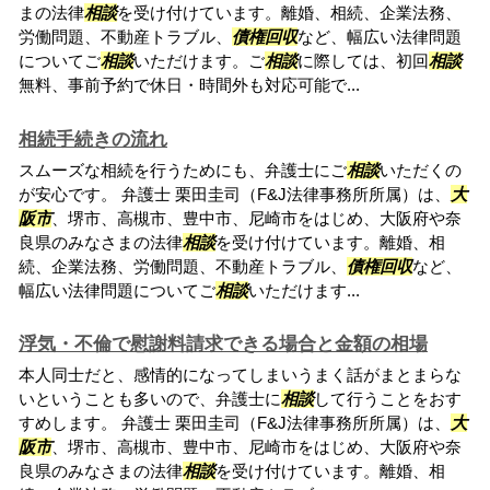
まの法律
相談
を受け付けています。離婚、相続、企業法務、
労働問題、不動産トラブル、
債権回収
など、幅広い法律問題
についてご
相談
いただけます。ご
相談
に際しては、初回
相談
無料、事前予約で休日・時間外も対応可能で...
相続手続きの流れ
スムーズな相続を行うためにも、弁護士にご
相談
いただくの
が安心です。 弁護士 栗田圭司（F&J法律事務所所属）は、
大
阪市
、堺市、高槻市、豊中市、尼崎市をはじめ、大阪府や奈
良県のみなさまの法律
相談
を受け付けています。離婚、相
続、企業法務、労働問題、不動産トラブル、
債権回収
など、
幅広い法律問題についてご
相談
いただけます...
浮気・不倫で慰謝料請求できる場合と金額の相場
本人同士だと、感情的になってしまいうまく話がまとまらな
いということも多いので、弁護士に
相談
して行うことをおす
すめします。 弁護士 栗田圭司（F&J法律事務所所属）は、
大
阪市
、堺市、高槻市、豊中市、尼崎市をはじめ、大阪府や奈
良県のみなさまの法律
相談
を受け付けています。離婚、相