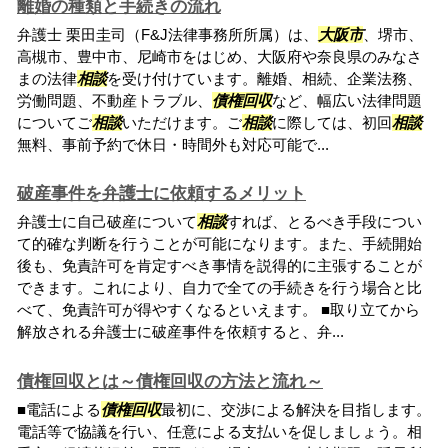
離婚の種類と手続きの流れ
弁護士 栗田圭司（F&J法律事務所所属）は、
大阪市
、堺市、
高槻市、豊中市、尼崎市をはじめ、大阪府や奈良県のみなさ
まの法律
相談
を受け付けています。離婚、相続、企業法務、
労働問題、不動産トラブル、
債権回収
など、幅広い法律問題
についてご
相談
いただけます。ご
相談
に際しては、初回
相談
無料、事前予約で休日・時間外も対応可能で...
破産事件を弁護士に依頼するメリット
弁護士に自己破産について
相談
すれば、とるべき手段につい
て的確な判断を行うことが可能になります。また、手続開始
後も、免責許可を肯定すべき事情を説得的に主張することが
できます。これにより、自力で全ての手続きを行う場合と比
べて、免責許可が得やすくなるといえます。 ■取り立てから
解放される弁護士に破産事件を依頼すると、弁...
債権回収とは～債権回収の方法と流れ～
■電話による
債権回収
最初に、交渉による解決を目指します。
電話等で協議を行い、任意による支払いを促しましょう。相