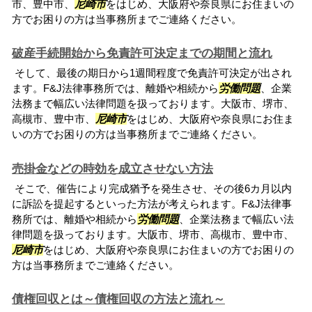
市、豊中市、
尼崎市
をはじめ、大阪府や奈良県にお住まいの
方でお困りの方は当事務所までご連絡ください。
破産手続開始から免責許可決定までの期間と流れ
そして、最後の期日から1週間程度で免責許可決定が出され
ます。F&J法律事務所では、離婚や相続から
労働問題
、企業
法務まで幅広い法律問題を扱っております。大阪市、堺市、
高槻市、豊中市、
尼崎市
をはじめ、大阪府や奈良県にお住ま
いの方でお困りの方は当事務所までご連絡ください。
売掛金などの時効を成立させない方法
そこで、催告により完成猶予を発生させ、その後6カ月以内
に訴訟を提起するといった方法が考えられます。F&J法律事
務所では、離婚や相続から
労働問題
、企業法務まで幅広い法
律問題を扱っております。大阪市、堺市、高槻市、豊中市、
尼崎市
をはじめ、大阪府や奈良県にお住まいの方でお困りの
方は当事務所までご連絡ください。
債権回収とは～債権回収の方法と流れ～