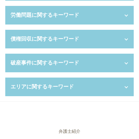
養育費 未払い
限定承認 わかりやすく
妻 モラハラ
成年後見 弁護士
企業 コンプライアンス
労働問題に関するキーワード
離婚 調停 親権
遺産分割協議書 作成
吸収合併 メリット
dv 離婚 慰謝料
単純 承認
不利益変更 就業規則
離婚 財産分与 手続き
相続財産 管理人
コンプライアンス 種類
給料未払い 法律
債権回収に関するキーワード
ギャンブル依存症 離婚
相続 遺贈 違い
新設 分割 吸収
不当 解雇 慰謝料
扶養的財産分与
遺言書 開封
パワハラ 基準
解雇 予告
親権 とは
代襲相続 とは
秘密保持 契約書
労働 審判 流れ
差し押さえ 手続き
破産事件に関するキーワード
財産分与 とは
成年後見制度 手続き
セクハラ 職場
時間外労働 残業 違い
債権 譲渡
離婚調停 申し立て
相続財産 寄付
カスタマーハラスメント 対応
パワハラ 訴える
支払督促 裁判所
離婚調停 不成立
成年後見制度 デメリット
簡易 株式交換
就業 規則 違反
民事再生 デメリット
破産 管財人 弁護士
離婚 協議書 書き方
エリアに関するキーワード
相続財産 とは
コンプライアンス 遵守
給料 未払い 請求
債権 消滅時効
自己破産 免責期間
財産分与 対象
相続放棄 手続き
企業 法務部
労働基準監督署 とは
少額訴訟 デメリット
自己破産 保証人
離婚 拒否
相続放棄 空き家
株式 交換
労働審判 解決金 相場
消滅時効 期間
自己破産 離婚
相続 高槻市 相談
妻 浮気 離婚
限定承認 手続き
セクハラ 基準
パワハラ 証拠
個人再生 期間
破産 手続 開始 通知書
労働問題 堺市 相談
相続人 調査
株式交換 比率
パワハラ 上司
強制執行 費用
自己破産 復活期間
相続 大阪市 弁護士
代襲相続 遺留分
パワハラ 対策
労働 紛争
債権 回収会社
自己破産 車
相続 堺市 弁護士
弁護士紹介
遺言 弁護士
セクハラ 対策
労働基準法 労働時間
消滅時効
破産手続廃止決定
債権回収 尼崎市 弁護士