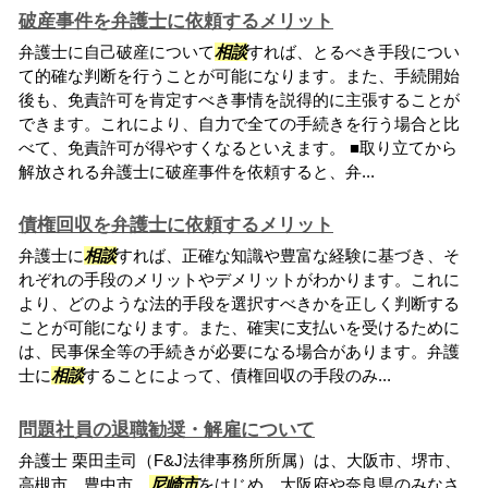
破産事件を弁護士に依頼するメリット
弁護士に自己破産について
相談
すれば、とるべき手段につい
て的確な判断を行うことが可能になります。また、手続開始
後も、免責許可を肯定すべき事情を説得的に主張することが
できます。これにより、自力で全ての手続きを行う場合と比
べて、免責許可が得やすくなるといえます。 ■取り立てから
解放される弁護士に破産事件を依頼すると、弁...
債権回収を弁護士に依頼するメリット
弁護士に
相談
すれば、正確な知識や豊富な経験に基づき、そ
れぞれの手段のメリットやデメリットがわかります。これに
より、どのような法的手段を選択すべきかを正しく判断する
ことが可能になります。また、確実に支払いを受けるために
は、民事保全等の手続きが必要になる場合があります。弁護
士に
相談
することによって、債権回収の手段のみ...
問題社員の退職勧奨・解雇について
弁護士 栗田圭司（F&J法律事務所所属）は、大阪市、堺市、
高槻市、豊中市、
尼崎市
をはじめ、大阪府や奈良県のみなさ