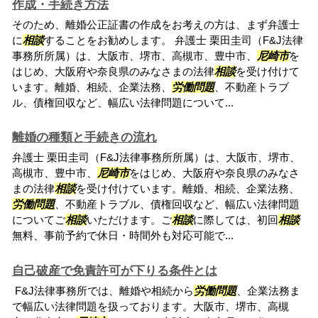
作成・手続き方法
そのため、離婚公正証書の作成をお考えの方は、まず弁護士
に
相談
することをお勧めします。 弁護士 栗田圭司（F&J法律
事務所所属）は、大阪市、堺市、高槻市、豊中市、
尼崎市
を
はじめ、大阪府や奈良県のみなさまの法律
相談
を受け付けて
います。離婚、相続、企業法務、
労働問題
、不動産トラブ
ル、債権回収など、幅広い法律問題について...
離婚の種類と手続きの流れ
弁護士 栗田圭司（F&J法律事務所所属）は、大阪市、堺市、
高槻市、豊中市、
尼崎市
をはじめ、大阪府や奈良県のみなさ
まの法律
相談
を受け付けています。離婚、相続、企業法務、
労働問題
、不動産トラブル、債権回収など、幅広い法律問題
についてご
相談
いただけます。ご
相談
に際しては、初回
相談
無料、事前予約で休日・時間外も対応可能で...
自己破産で免責許可が下りる条件とは
F&J法律事務所では、離婚や相続から
労働問題
、企業法務ま
で幅広い法律問題を扱っております。大阪市、堺市、高槻