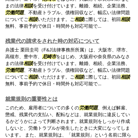
まの法律
相談
を受け付けています。離婚、相続、企業法務、
労働問題
、不動産トラブル、債権回収など、幅広い法律問題
についてご
相談
いただけます。ご
相談
に際しては、初回
相談
無料、事前予約で休日・時間外も対応可能で...
残業代の請求をされた時の対応について
弁護士 栗田圭司（F&J法律事務所所属）は、大阪市、堺市、
高槻市、豊中市、
尼崎市
をはじめ、大阪府や奈良県のみなさ
まの法律
相談
を受け付けています。離婚、相続、企業法務、
労働問題
、不動産トラブル、債権回収など、幅広い法律問題
についてご
相談
いただけます。ご
相談
に際しては、初回
相談
無料、事前予約で休日・時間外も対応可能で...
就業規則の重要性とは
このため、雇用者についての多くの
労働問題
、例えば解雇、
懲戒、残業代の支払い、配転などは、就業規則に違反してい
るかどうかによって判断されます。就業規則をしっかり作成
しないと、労働トラブルが発生したときに大変になってしま
います。 また、就業規則は、「就業規則」という名前に限ら