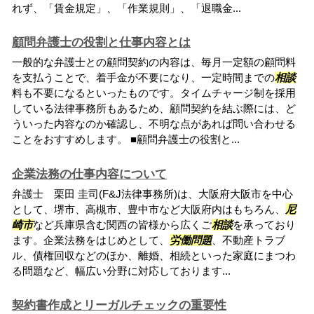
れず、「賃金規定」、「作業規則」、「退職金...
顧問弁護士の役割と仕事内容とは
一般的な弁護士との顧問契約の内容は、毎月一定額の顧問料
を支払うことで、着手金が不要になり、一定時間までの
相談
料も不要になるといったものです。タイムチャージ制を採用
している法律事務所もあるため、顧問契約を結ぶ際には、ど
ういった内容なのか確認し、不明な点があれば問い合わせる
ことをおすすめします。 ■顧問弁護士の役割と...
企業法務の仕事内容について
弁護士 栗田 圭司(F&J法律事務所)は、大阪府大阪市を中心
として、堺市、高槻市、豊中市など大阪府内はもちろん、
尼
崎市
など兵庫県含む関西の皆様から広くご
相談
を承っており
ます。企業法務をはじめとして、
労働問題
、不動産トラブ
ル、債権回収などのほか、離婚、相続といった家庭にまつわ
る問題など、幅広い分野に対応しております...
契約書作成とリーガルチェックの重要性