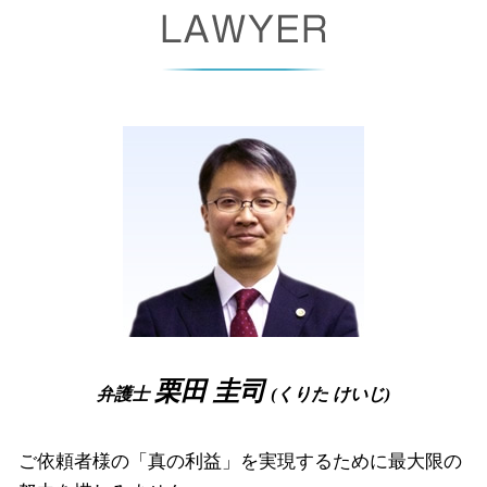
管理監督者
労働 訴訟
債権 債務 違い
少額 管財
破産事件 堺市 弁護士
事業譲渡 契約書
労働 契約書
債権回収 委託
自己破産 免責 不許可
破産事件 高槻市 弁護士
パワハラ 証拠
パワハラ 退職
債権回収 方法
自己破産 書類
労働問題 高槻市 相談
労働 審判 費用
強制執行 流れ
自己破産 裁判所 調査
相続 豊中市 弁護士
整理 解雇
支払督促 費用
自己破産 管財事件
企業法務 堺市 弁護士
退職 強要
少額訴訟 流れ
免責不許可事由
相続 尼崎市 弁護士
少額訴訟 手続き
ブラックリスト 条件
相続 奈良県 弁護士
少額訴訟 費用
自己破産 携帯 契約
離婚 豊中市 相談
民事再生 手続き
破産手続廃止
債権回収 高槻市 相談
破産財団
企業法務 奈良県 相談
破産 流れ
離婚 堺市 弁護士
官報 自己破産
労働問題 大阪市 相談
企業法務 高槻市 弁護士
破産事件 大阪市 相談
栗田 圭司
弁護士
(くりた けいじ)
破産事件 堺市 相談
ご依頼者様の「真の利益」を実現するために最大限の