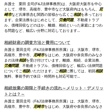
弁護士 栗田 圭司(F&J法律事務所)は、大阪府大阪市を中心
として、堺市、高槻市、豊中市など大阪府内はもちろん、
尼
崎市
など兵庫県含む関西の皆様から広くご
相談
を承っており
ます。企業法務をはじめとして、
労働問題
、不動産トラブ
ル、債権回収などのほか、離婚、相続といった家庭にまつわ
る問題など、幅広い分野に対応しております...
相続財産の調査方法と費用について
弁護士 栗田圭司（F&J法律事務所所属）は、大阪市、堺市、
高槻市、豊中市、
尼崎市
をはじめ、大阪府や奈良県のみなさ
まの法律
相談
を受け付けています。離婚、相続、企業法務、
労働問題
、不動産トラブル、債権回収など、幅広い法律問題
についてご
相談
いただけます。ご
相談
に際しては、初回
相談
無料、事前予約で休日・時間外も対応可能で...
相続放棄の期限と手続きの流れ～メリット・デメリッ
トとは？～
弁護士 栗田圭司（F&J法律事務所所属）は、大阪市、堺市、
高槻市、豊中市、
尼崎市
をはじめ、大阪府や奈良県のみなさ