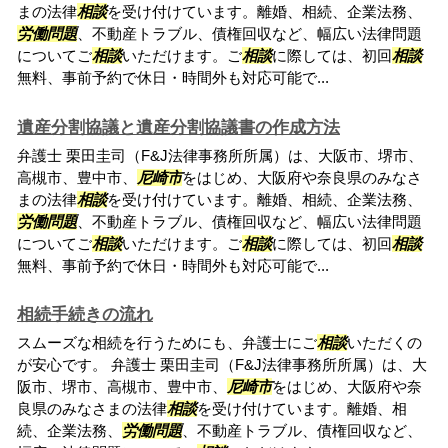
まの法律
相談
を受け付けています。離婚、相続、企業法務、
労働問題
、不動産トラブル、債権回収など、幅広い法律問題
についてご
相談
いただけます。ご
相談
に際しては、初回
相談
無料、事前予約で休日・時間外も対応可能で...
遺産分割協議と遺産分割協議書の作成方法
弁護士 栗田圭司（F&J法律事務所所属）は、大阪市、堺市、
高槻市、豊中市、
尼崎市
をはじめ、大阪府や奈良県のみなさ
まの法律
相談
を受け付けています。離婚、相続、企業法務、
労働問題
、不動産トラブル、債権回収など、幅広い法律問題
についてご
相談
いただけます。ご
相談
に際しては、初回
相談
無料、事前予約で休日・時間外も対応可能で...
相続手続きの流れ
スムーズな相続を行うためにも、弁護士にご
相談
いただくの
が安心です。 弁護士 栗田圭司（F&J法律事務所所属）は、大
阪市、堺市、高槻市、豊中市、
尼崎市
をはじめ、大阪府や奈
良県のみなさまの法律
相談
を受け付けています。離婚、相
続、企業法務、
労働問題
、不動産トラブル、債権回収など、