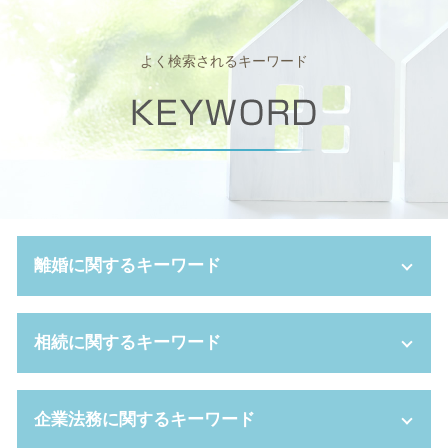
よく検索されるキーワード
離婚に関するキーワード
離婚裁判 弁護士なし
相続に関するキーワード
円満 離婚
養育費 離婚後
離婚 親権 手続き
みなし相続財産 とは
企業法務に関するキーワード
離婚裁判 費用 誰が払う
相続人 調査 費用