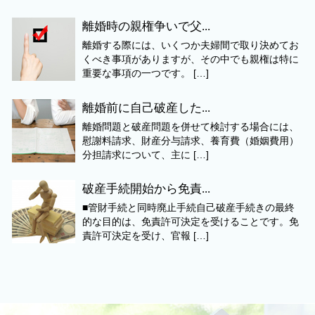
離婚時の親権争いで父...
離婚する際には、いくつか夫婦間で取り決めてお
くべき事項がありますが、その中でも親権は特に
重要な事項の一つです。 […]
離婚前に自己破産した...
離婚問題と破産問題を併せて検討する場合には、
慰謝料請求、財産分与請求、養育費（婚姻費用）
分担請求について、主に […]
破産手続開始から免責...
■管財手続と同時廃止手続自己破産手続きの最終
的な目的は、免責許可決定を受けることです。免
責許可決定を受け、官報 […]