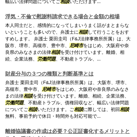
幅広い法律問題についてご
相談
いただけます...
浮気・不倫で慰謝料請求できる場合と金額の相場
本人同士だと、感情的になってしまいうまく話がまとまらな
いということも多いので、弁護士に
相談
して行うことをおす
すめします。 弁護士 栗田圭司（F&J法律事務所所属）は、大
阪市、堺市、高槻市、豊中市、
尼崎市
をはじめ、大阪府や奈
良県のみなさまの法律
相談
を受け付けています。離婚、相
続、企業法務、
労働問題
、不動産トラブル、...
財産分与の３つの種類と判断基準とは
弁護士 栗田圭司（F&J法律事務所所属）は、大阪市、堺市、
高槻市、豊中市、
尼崎市
をはじめ、大阪府や奈良県のみなさ
まの法律
相談
を受け付けています。離婚、相続、企業法務、
労働問題
、不動産トラブル、債権回収など、幅広い法律問題
についてご
相談
いただけます。ご
相談
に際しては、初回
相談
無料、事前予約で休日・時間外も対応可能で...
離婚協議書の作成は必要？公正証書化するメリットと