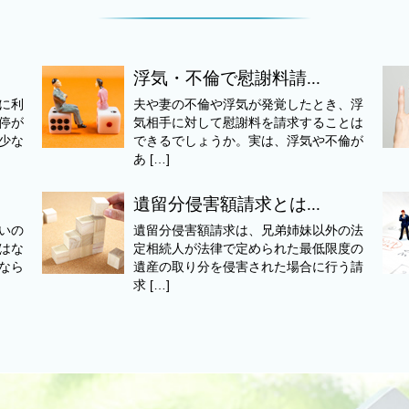
浮気・不倫で慰謝料請...
に利
夫や妻の不倫や浮気が発覚したとき、浮
停が
気相手に対して慰謝料を請求することは
少な
できるでしょうか。実は、浮気や不倫が
あ […]
遺留分侵害額請求とは...
いの
遺留分侵害額請求は、兄弟姉妹以外の法
はな
定相続人が法律で定められた最低限度の
なら
遺産の取り分を侵害された場合に行う請
求 […]