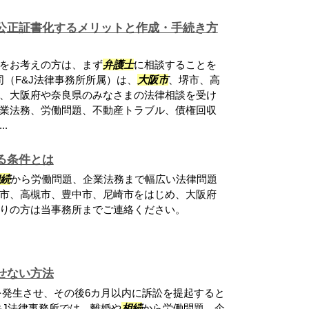
公正証書化するメリットと作成・手続き方
をお考えの方は、まず
弁護士
に相談することを
（F&J法律事務所所属）は、
大阪市
、堺市、高
、大阪府や奈良県のみなさまの法律相談を受け
業法務、労働問題、不動産トラブル、債権回収
.
る条件とは
続
から労働問題、企業法務まで幅広い法律問題
市、高槻市、豊中市、尼崎市をはじめ、大阪府
りの方は当事務所までご連絡ください。
せない方法
発生させ、その後6カ月以内に訴訟を提起すると
&J法律事務所では、離婚や
相続
から労働問題、企