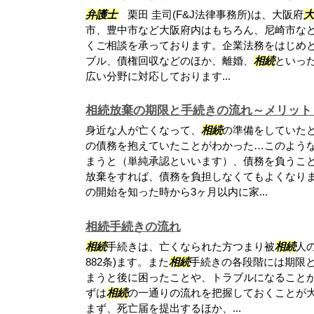
弁護士
栗田 圭司(F&J法律事務所)は、大阪府
大
市、豊中市など大阪府内はもちろん、尼崎市な
くご相談を承っております。企業法務をはじめ
ブル、債権回収などのほか、離婚、
相続
といっ
広い分野に対応しております...
相続放棄の期限と手続きの流れ～メリット
身近な人が亡くなって、
相続
の準備をしていた
の債務を抱えていたことがわかった…このよう
まうと（単純承認といいます）、債務を負うこ
放棄をすれば、債務を負担しなくてもよくなり
の開始を知った時から3ヶ月以内に家...
相続手続きの流れ
相続
手続きは、亡くなられた方つまり被
相続
人
882条)ます。また
相続
手続きの各段階には期限
まうと後に困ったことや、トラブルになること
ずは
相続
の一通りの流れを把握しておくことが大
まず、死亡届を提出するほか、...