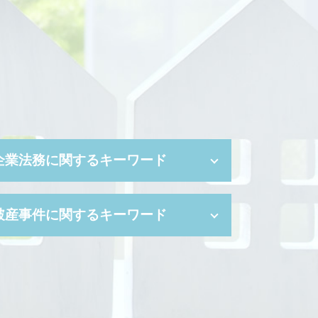
企業法務に関するキーワード
セクハラ 訴えるには
破産事件に関するキーワード
コンプライアンス 種類
事業譲渡 手続き
リーガルチェック
自己破産 携帯 契約
パワー ハラスメント
自己破産 携帯契約
顧問 契約書
破産 手続 開始 通知書
セクハラ 訴訟
少額 管財