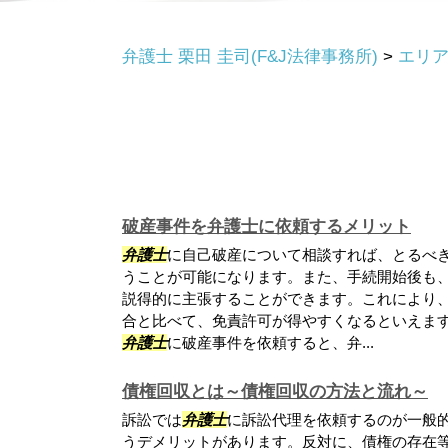
弁護士 栗田 圭司(F&J法律事務所)
>
エリ
破産事件を弁護士に依頼するメリット
弁護士
に自己破産について相談すれば、とるべ
うことが可能になります。また、手続開始後も
説得的に主張することができます。これにより
合と比べて、免責許可が得やすくなるといえます
弁護士
に破産事件を依頼すると、弁...
債権回収とは～債権回収の方法と流れ～
訴訟では
弁護士
に訴訟代理を依頼するのが一般
うデメリットがあります。反対に、債権の存在