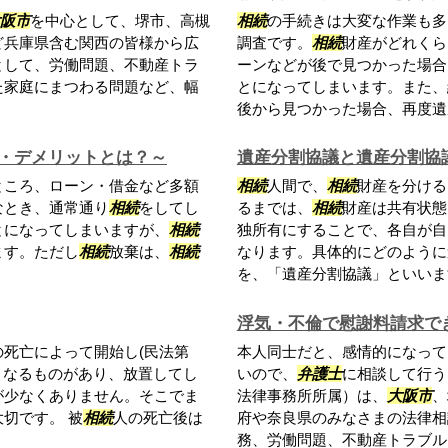
阪市
を中心として、堺市、高槻
相続
の手続きは大変な作業も多
ど兵庫県含む関西の皆様から広
調査です。
相続
財産がどれくら
として、労働問題、不動産トラ
ーンなどが後で見つかった場合
た家庭にまつわる問題など、幅
とになってしまいます。また、
後から見つかった場合、再度遺産
・デメリットとは？～
遺産分割協議と遺産分割協
ところ、ローン・借金など多額
相続
人間で、
相続
財産を分ける
なとき、通常通り
相続
をしてし
るまでは、
相続
財産は共有状態
とになってしまいますが、
相続
独所有にすることで、各自が自
ます。ただし
相続
放棄は、
相続
なります。具体的にどのように
を、「遺産分割協議」といいま
浮気・不倫で慰謝料請求で
の死亡によって開始し(民法第
本人同士だと、感情的になって
となるものがあり、放置してし
いので、
弁護士
に相談して行
が少なくありません。そこでま
法律事務所所属）は、
大阪市
、
切です。 被
相続
人の死亡後は
府や奈良県のみなさまの法律相
務、労働問題、不動産トラブル、.