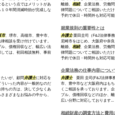
なるという点ではメリットがあ
離婚、
相続
、企業法務、労働問
ら１０年間消滅時効が完成しな
律問題についてご相談いただけ
予約で休日・時間外も対応可能で.
就業規則の重要性とは
阪市
、堺市、高槻市、豊中市、
弁護士
栗田圭司（F&J法律事
法律相談を受け付けています。
尼崎市をはじめ、大阪府や奈良
ブル、債権回収など、幅広い法
離婚、
相続
、企業法務、労働問
際しては、初回相談無料、事前
律問題についてご相談いただけ
予約で休日・時間外も対応可能で.
企業法務の仕事内容につい
りたいが、顧問
弁護士
に対応を
弁護士
栗田 圭司(F&J法律事
どういった内容が一般的なのだ
市、豊中市など大阪府内はもち
お持ちの方は、決して少なくあ
くご相談を承っております。企
るさまざまなお悩みの中から、
ブル、債権回収などのほか、離
広い分野に対応しております...
相続財産の調査方法と費用