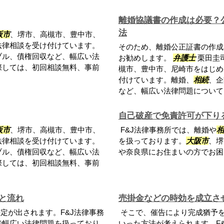
離婚協議書の作成は必要？
法
阪市
、堺市、高槻市、豊中市、
法律相談を受け付けています。
そのため、離婚公正証書の作成
ブル、債権回収など、幅広い法
お勧めします。
弁護士
栗田圭司
際しては、初回相談無料、事前
槻市、豊中市、尼崎市をはじめ
付けています。離婚、
相続
、企
など、幅広い法律問題について..
自己破産で免責許可が下り
阪市
、堺市、高槻市、豊中市、
F&J法律事務所では、離婚や
相
法律相談を受け付けています。
を扱っております。
大阪市
、堺
ブル、債権回収など、幅広い法
や奈良県にお住まいの方でお困
際しては、初回相談無料、事前
と流れ
売掛金などの時効を成立さ
定が出されます。F&J法律事務
そこで、催告により完成猶予を
で幅広い法律問題を扱っており
いった方法が考えられます。F