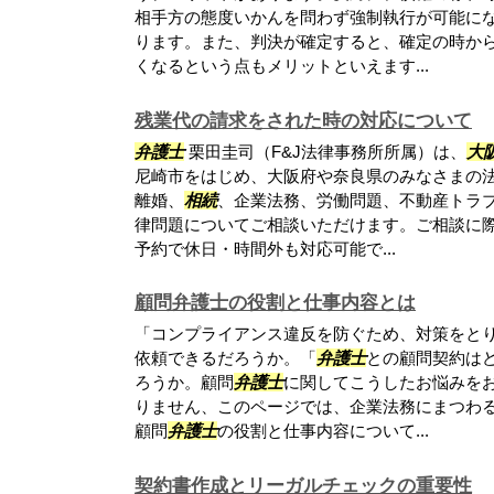
相手方の態度いかんを問わず強制執行が可能に
ります。また、判決が確定すると、確定の時か
くなるという点もメリットといえます...
残業代の請求をされた時の対応について
弁護士
栗田圭司（F&J法律事務所所属）は、
大
尼崎市をはじめ、大阪府や奈良県のみなさまの
離婚、
相続
、企業法務、労働問題、不動産トラ
律問題についてご相談いただけます。ご相談に
予約で休日・時間外も対応可能で...
顧問弁護士の役割と仕事内容とは
「コンプライアンス違反を防ぐため、対策をと
依頼できるだろうか。「
弁護士
との顧問契約は
ろうか。顧問
弁護士
に関してこうしたお悩みを
りません、このページでは、企業法務にまつわ
顧問
弁護士
の役割と仕事内容について...
契約書作成とリーガルチェックの重要性