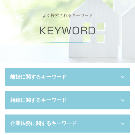
よく検索されるキーワード
離婚に関するキーワード
離婚 拒否
相続に関するキーワード
離婚 種類
dv 夫 離婚
親権争い 父親が勝つ場合
相続人 兄弟のみ
企業法務に関するキーワード
離婚 財産分与 手続き
任意後見 費用
不貞行為 とは
相続人 調査