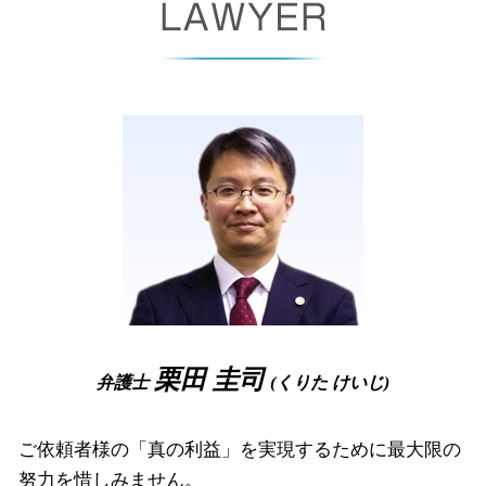
労働契約法 違反
少額訴訟 費用
官報 自己破産
相続 大阪府 相談
パワハラ 基準
労働審判 流れ
消滅時効
ブラックリスト 条件
相続 豊中市 相談
企業 法務
残業代 請求
民事再生 デメリット
自己破産 受任通知
破産事件 大阪府 弁護士
労働 契約
差し押さえ 手続き
裁量 免責
破産事件 尼崎市 相談
労働基準法 労働時間
債権 回収 とは
自己破産 携帯 契約
債権回収 豊中市 弁護士
不当 解雇 慰謝料
少額 訴訟 弁護士
弁護士 破産
企業法務 尼崎市 相談
債権 譲渡
自己破産 復活期間
離婚 大阪府 弁護士
少額訴訟 手続き
破産財団
破産事件 高槻市 弁護士
債権 消滅時効
自己破産 離婚
債権回収 堺市 弁護士
自己破産 管財事件
離婚 堺市 弁護士
破産 申し立て
労働問題 奈良県 弁護士
破産 手続き 流れ
企業法務 大阪府 相談
相続 尼崎市 相談
労働問題 大阪市 相談
栗田 圭司
弁護士
(くりた けいじ)
企業法務 大阪市 相談
ご依頼者様の「真の利益」を実現するために最大限の
努力を惜しみません。