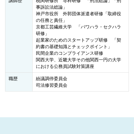
講師歴
税関研修所 専科研修 「刑法総論」「刑
事訴訟法総論」
神戸市役所 外郭団体派遣者研修「取締役
の任務と責任」
京都工芸繊維大学 「パワハラ・セクハラ
研修」
起業家のためのスタートアップ研修 「契
約書の基礎知識とチェックポイント」
民間企業のコンプライアンス研修
関西大学、近畿大学その他関西一円の大学
における公務員試験対策講座
職歴
紛議調停委員会
司法修習委員会