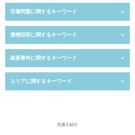
家裁 調停
限定 承認
簡易 株式交換
労働問題に関するキーワード
婚姻費用分担請求 相場
家庭裁判所 成年後見人
顧問 契約書
スピード 離婚
相続手続き 期限
会社都合退職 パワハラ
親権 争い
法定後見 制度
セクハラ 訴訟
パワハラ 上司
債権回収に関するキーワード
離婚 調停 親権
連帯保証人 相続
株式交換 仕訳
雇い止め とは
モラハラ 離婚 慰謝料
成年後見人 費用
パワハラ 種類
給料未払い 法律
養育費 いつまで
未成年 後見人 とは
コンプライアンス 種類
労働 契約書
強制執行 費用
破産事件に関するキーワード
養育費 平均
成年後見人 裁判所
ハラスメント 対策
普通 解雇
少額訴訟 強制執行
離婚 証人
相続財産 とは
パワハラ 慰謝料 相場
就業 規則 違反
支払督促 流れ
共同親権 養育費
限定承認 手続き
カスタマーハラスメント 対応
パワハラ 証拠
支払督促 申立書
破産 管財人 弁護士
ギャンブル依存症 離婚
エリアに関するキーワード
相続財産 調査
パワー ハラスメント
不当 解雇
債権回収 委託
破産手続廃止決定
離婚 期間
成年後見 とは
株式交換 比率
時間外 上限規制
強制執行 流れ
破産管財人 面談
養育費 未払い
被後見人 とは
コンプライアンス 遵守
退職 強要
支払督促 オンライン
自己 破産 手続 期間
企業法務 堺市 弁護士
離婚 性格の不一致
相続放棄 費用
セクハラ 対策
長時間 労働問題
個人再生 期間
自己破産 書類
相続 大阪市 相談
遺産分割協議書 作成
株式交換 適格要件
就業規則 法律
債権 回収会社
破産 管財人 報酬
破産事件 高槻市 相談
相続 種類
パワハラ 法律
解雇 予告
支払督促 費用
自己 破産 賃貸
企業法務 奈良県 相談
弁護士紹介
公正証書遺言 費用
パワハラ 対策
就業規則 絶対的記載事項
債権 差押 通知書
自己破産 裁判所 調査
離婚 大阪市 相談
株式交換 株式移転