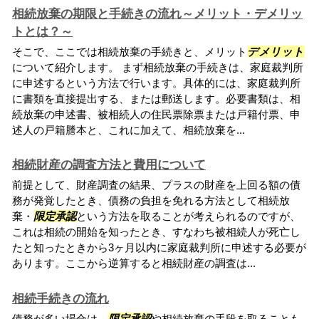
相続放棄の期限と手続きの流れ～メリット・デメリッ
トとは？～
そこで、ここでは相続放棄の手続きと、メリット
デメリット
について紹介します。 まず相続放棄の手続きは、家庭裁判所
に申述するという方法で行います。具体的には、家庭裁判所
に書類を直接提出する、または郵送します。必要書類は、相
続放棄の申述書、被相続人の住民票除票または戸籍付票、申
述人の戸籍謄本と、これに加えて、相続放棄を...
相続財産の調査方法と費用について
前提として、財産調査の結果、プラスの財産を上回る額の債
務が発覚したとき、債務の負担を免れる方法として相続放
棄・
限定承認
という方法を取ることが考えられるのですが、
これは相続の開始を知ったとき、すなわち被相続人が死亡し
たと知ったときから3ヶ月以内に家庭裁判所に申述する必要が
あります。ここから逆算すると相続財産の調査は...
相続手続きの流れ
債務が多い場合は、
限定承認
や相続放棄の手段を取ることも