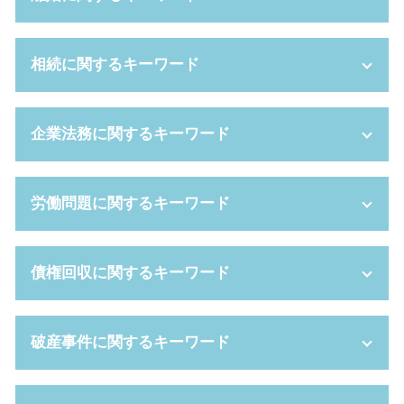
離婚裁判 期間
相続に関するキーワード
親権 放棄
調停 費用
離婚調停 流れ
相続財産 とは
企業法務に関するキーワード
離婚 親権 父親
自筆証書遺言 無効
離婚 証人
任意後見 費用
不貞行為 とは
相続財産 調査
問題社員 追い込む
労働問題に関するキーワード
離婚 協議書 書き方
みなし 相続 財産
m&a とは
離婚 種類
相続放棄 必要書類
セクハラ 基準
退職金 財産分与
成年後見制度 手続き
株式 交換
パワハラ 退職
債権回収に関するキーワード
離婚 親権 手続き
被後見人 とは
新設分割 手続き
パワハラ 証拠 ない
養育費 いつまで
相続 順位
セクハラ 問題
残業代 未払い 時効
離婚 弁護士 費用
成年後見 とは
会社分割 メリット
給料未払い 法律
債権 回収会社
破産事件に関するキーワード
妻 浮気 離婚
未成年 後見人 とは
セクハラ 訴えるには
解雇 予告
民事再生 条件
dv 夫 離婚
家庭裁判所 成年後見人
新設 分割
労働 訴訟
個人再生 期間
不妊 離婚
法定後見 制度
パワハラ 証拠
労働審判 費用
民事再生 手続き
自己破産 免責 不許可