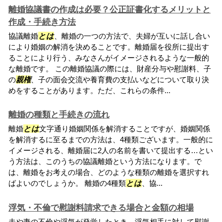
離婚協議書の作成は必要？公正証書化するメリットと
作成・手続き方法
協議離婚
とは
、離婚の一つの方法で、夫婦が互いに話し合い
により婚姻の解消を決めることです。離婚届を役所に提出す
ることにより行う、みなさんがイメージされるような一般的
な離婚です。 この離婚協議の際には、財産分与や慰謝料、子
の
親権
、子の面会交流や養育費の支払いなどについて取り決
めをすることがあります。ただ、これらの条件...
離婚の種類と手続きの流れ
離婚
とは
文字通り婚姻関係を解消することですが、婚姻関係
を解消するに至るまでの方法は、4種類ございます。一般的に
イメージされる、離婚届に2人の名前を書いて提出する…とい
う方法は、このうちの協議離婚という方法になります。で
は、離婚をお考えの場合、どのような種類の離婚を選択すれ
ばよいのでしょうか。 離婚の4種類
とは
、協...
浮気・不倫で慰謝料請求できる場合と金額の相場
夫や妻の不倫や浮気が発覚したとき、浮気相手に対して慰謝