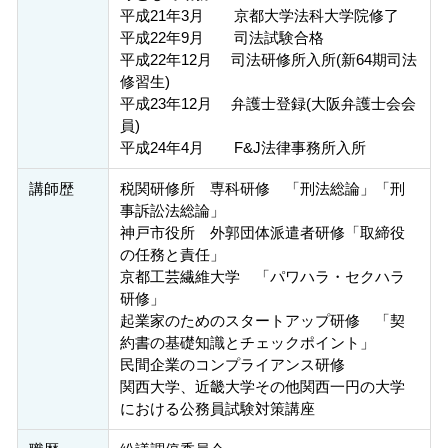
平成21年3月 京都大学法科大学院修了
平成22年9月 司法試験合格
平成22年12月 司法研修所入所(新64期司法
修習生)
平成23年12月 弁護士登録(大阪弁護士会会
員)
平成24年4月 F&J法律事務所入所
講師歴
税関研修所 専科研修 「刑法総論」「刑
事訴訟法総論」
神戸市役所 外郭団体派遣者研修「取締役
の任務と責任」
京都工芸繊維大学 「パワハラ・セクハラ
研修」
起業家のためのスタートアップ研修 「契
約書の基礎知識とチェックポイント」
民間企業のコンプライアンス研修
関西大学、近畿大学その他関西一円の大学
における公務員試験対策講座