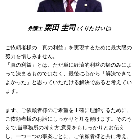
自己破産 復活期間
離婚 奈良県 相談
債権回収 堺市 相談
労働問題 堺市 相談
栗田 圭司
弁護士
(くりた けいじ)
離婚 大阪市 相談
ご依頼者様の「真の利益」を実現するために最大限の
努力を惜しみません。
「真の利益」とは、ただ単に経済的利益の額のみによ
って決まるものではなく、最後に心から「解決できて
よかった」と思っていただける解決であると考えてい
ます。
まず、ご依頼者様のご希望を正確に理解するために、
ご依頼者様のお話にしっかりと耳を傾けます。そのう
えで,当事務所の考え方,意見をもしっかりとお伝え
し、一つ一つの事案ごとに、ご依頼者様と共に考え、