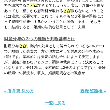
料を請求するこ
とは
できるでしょうか。実は、浮気や不倫が
あっても、相手から慰謝料が取れる
とは
限らないということ
には注意が必要です。これは、そもそもなぜ不倫や浮気によ
って慰謝料が発生するかということに関係します。 そもそ
も、結婚すると、婚姻の法的な効果として、夫婦...
財産分与の３つの種類と判断基準とは
財産分与
とは
、離婚の効果として認められているものの一つ
で、離婚した男女の一方が他方に対して財産の分与を求める
権利です。基本的には夫婦の話し合いによって決定します
が、協議が整わないときは、調停や裁判によって決めること
になります。分け方は、基本的には2分の１ずつですが、夫婦
の婚姻中の状況や、収入、婚姻期間などの観点か...
« 養育費 決め方
親権 監護権 »
一覧に戻る