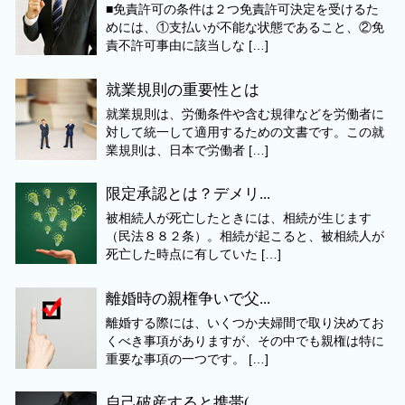
■免責許可の条件は２つ免責許可決定を受けるた
めには、①支払いが不能な状態であること、②免
責不許可事由に該当しな […]
就業規則の重要性とは
就業規則は、労働条件や含む規律などを労働者に
対して統一して適用するための文書です。この就
業規則は、日本で労働者 […]
限定承認とは？デメリ...
被相続人が死亡したときには、相続が生じます
（民法８８２条）。相続が起こると、被相続人が
死亡した時点に有していた […]
離婚時の親権争いで父...
離婚する際には、いくつか夫婦間で取り決めてお
くべき事項がありますが、その中でも親権は特に
重要な事項の一つです。 […]
自己破産すると携帯(...