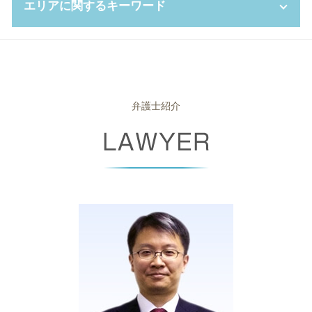
養育費 相場
エリアに関するキーワード
相続人 範囲
カスタマーハラスメント 対応
不当解雇 弁護士
支払督促 費用
自己 破産 賃貸
共同親権 養育費
相続放棄 空き家
簡易 株式交換
団体交渉 とは
支払督促 オンライン
自己破産 携帯 分割
不倫 親権
相続人 調査 費用
契約 不履行
パワハラ 訴える
強制執行 費用
破産 申し立て
破産事件 豊中市 弁護士
離婚後 手続き
相続財産 寄付
株式交換 比率
労働 審判 流れ
債権回収 方法
破産 管財人 報酬
企業法務 堺市 相談
相続人 兄弟のみ
秘密保持 契約書
労働 契約書
少額訴訟 流れ
破産法
労働問題 堺市 弁護士
相続 借金
パワハラ 慰謝料 相場
不当 解雇 慰謝料
強制執行 手続き
自己破産 車
離婚 豊中市 弁護士
弁護士紹介
相続 遺贈 違い
事業譲渡 契約
労働基準監督署 とは
少額 訴訟 弁護士
破産 管財人 弁護士
債権回収 奈良県 弁護士
コンプライアンス 種類
サービス残業 とは
差し押さえ 手続き
自己破産 申し立て後
破産事件 堺市 弁護士
訴訟 手続き
労働 紛争
支払督促 申立書
自己破産 携帯契約
相続 堺市 弁護士
コンプライアンス 対策
就業 規則
少額訴訟 費用
破産管財人 とは
相続 堺市 相談
残業代 請求
消滅時効 期間
破産 倒産 違い
破産事件 大阪市 相談
パワハラ 証拠集め
消滅時効
ブラックリスト 条件
離婚 大阪府 弁護士
退職 強要
債権 譲渡
住宅ローン 破産
破産事件 尼崎市 弁護士
少額訴訟 強制執行
免責不許可事由
破産事件 大阪府 相談
債権 差押 通知書
少額 管財
労働問題 尼崎市 相談
少額訴訟 デメリット
自己破産 免責期間
労働問題 大阪府 弁護士
自己破産 裁判所 調査
債権回収 豊中市 相談
自己破産 差し押さえ
離婚 高槻市 相談